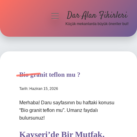
Dar Alan Fikirleri
menüyü
aç
Küçük mekanlarda büyük öneriler bul!
Anasayfa
Gizlilik Politikası
Yasal Uyarı
Bio granit teflon mu ?
Hakkımızda
Tarih: Haziran 15, 2026
Merhaba! Daru sayfasının bu haftaki konusu
“Bio granit teflon mu”. Umarız faydalı
bulursunuz!
Kayseri’de Bir Mutfak,