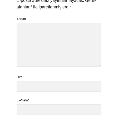
E-posta adresiniz yayınlanmayacak.
Gerekli
alanlar
*
ile işaretlenmişlerdir
Yorum
İsim*
E-Posta*