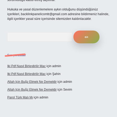
sorumluluğu kabul etmiş sayılırlar.
Hukuka ve yasal düzenlemelere aykırı olduğunu düşündüğünüz
içerikleri,
backlinkpanelicomtr@gmail.com
adresine bildirmeniz halinde,
ilgili içerikler yasal süre içerisinde sitemizden kaldırılacaktır.
Arama
Son yorumlar
Iki Pdf Nasıl Birleştirilir Mac
için
admin
Iki Pdf Nasıl Birleştirilir Mac
için
Şahin
Allah Için Buğz Etmek Ne Demektir
için
admin
Allah Için Buğz Etmek Ne Demektir
için
Sevim
Parol Türk Malı Mı
için
admin