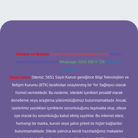
 giriş
Reklam ve İletişim:
E-mail:
backlinkpaneli@gmail.com
Teams:
forumhizmeti@gmail.com
Whatsapp: 0262 606 0 726
Telegram:
@karabul
Yasal Uyarı:
Sitemiz, 5651 Sayılı Kanun gereğince Bilgi Teknolojileri ve
İletişim Kurumu (BTK) tarafından onaylanmış bir Yer Sağlayıcı olarak
hizmet vermektedir. Bu nedenle, sitedeki içerikleri proaktif olarak
denetleme veya araştırma yükümlülüğümüz bulunmamaktadır. Ancak,
üyelerimiz yazdıkları içeriklerin sorumluluğunu taşımakta olup, siteye
üye olarak bu sorumluluğu kabul etmiş sayılırlar. Bu internet sitesi,
herhangi bir marka, kurum veya şahıs şirketi ile hiçbir bağlantısı
bulunmamaktadır. Sitede yalnızca kendi hazırladığımız makaleler