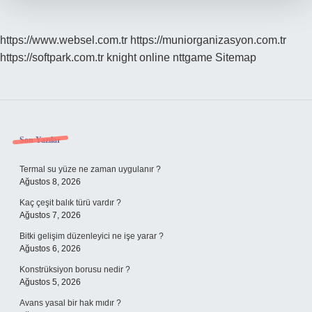
https://www.websel.com.tr
https://muniorganizasyon.com.tr
https://softpark.com.tr
knight online
nttgame
Sitemap
Sidebar
Son Yazılar
Termal su yüze ne zaman uygulanır ?
Ağustos 8, 2026
Kaç çeşit balık türü vardır ?
Ağustos 7, 2026
Bitki gelişim düzenleyici ne işe yarar ?
Ağustos 6, 2026
Konstrüksiyon borusu nedir ?
Ağustos 5, 2026
Avans yasal bir hak mıdır ?