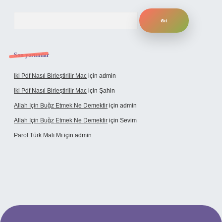
Arama
Son yorumlar
Iki Pdf Nasıl Birleştirilir Mac
için
admin
Iki Pdf Nasıl Birleştirilir Mac
için
Şahin
Allah Için Buğz Etmek Ne Demektir
için
admin
Allah Için Buğz Etmek Ne Demektir
için
Sevim
Parol Türk Malı Mı
için
admin
riş