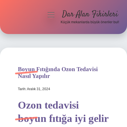
Dar Alan Fikirleri
menüyü
aç
Küçük mekanlarda büyük öneriler bul!
Anasayfa
Gizlilik Politikası
Yasal Uyarı
Boyun Fıtığında Ozon Tedavisi
Hakkımızda
Nasıl Yapılır
Tarih: Aralık 31, 2024
Ozon tedavisi
boyun fıtığa iyi gelir