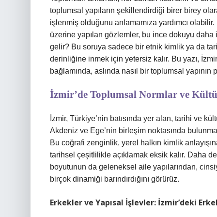
toplumsal yapıların şekillendirdiği birer birey ol
işlenmiş olduğunu anlamamıza yardımcı olabilir. İzm
üzerine yapılan gözlemler, bu ince dokuyu daha i
gelir? Bu soruya sadece bir etnik kimlik ya da tar
derinliğine inmek için yetersiz kalır. Bu yazı, İzmir
bağlamında, aslında nasıl bir toplumsal yapının p
İzmir’de Toplumsal Normlar ve Kültür
İzmir, Türkiye’nin batısında yer alan, tarihi ve kül
Akdeniz ve Ege’nin birleşim noktasında bulunması,
Bu coğrafi zenginlik, yerel halkın kimlik anlayışı
tarihsel çeşitlilikle açıklamak eksik kalır. Daha d
boyutunun da geleneksel aile yapılarından, cinsiy
birçok dinamiği barındırdığını görürüz.
Erkekler ve Yapısal İşlevler: İzmir’deki Erke