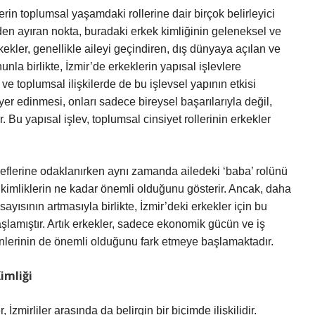
lerin toplumsal yaşamdaki rollerine dair birçok belirleyici
rden ayıran nokta, buradaki erkek kimliğinin geleneksel ve
ekler, genellikle aileyi geçindiren, dış dünyaya açılan ve
nla birlikte, İzmir’de erkeklerin yapısal işlevlere
ve toplumsal ilişkilerde de bu işlevsel yapının etkisi
yer edinmesi, onları sadece bireysel başarılarıyla değil,
. Bu yapısal işlev, toplumsal cinsiyet rollerinin erkekler
edeflerine odaklanırken aynı zamanda ailedeki ‘baba’ rolünü
u kimliklerin ne kadar önemli olduğunu gösterir. Ancak, daha
sayısının artmasıyla birlikte, İzmir’deki erkekler için bu
şlamıştır. Artık erkekler, sadece ekonomik gücün ve iş
önlerinin de önemli olduğunu fark etmeye başlamaktadır.
Kimliği
zmirliler arasında da belirgin bir biçimde ilişkilidir.