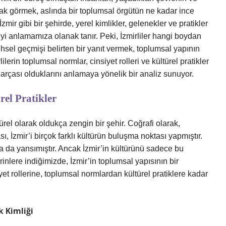
arak görmek, aslında bir toplumsal örgütün ne kadar ince
ir gibi bir şehirde, yerel kimlikler, gelenekler ve pratikler
yi anlamamıza olanak tanır. Peki, İzmirliler hangi boydan
ihsel geçmişi belirten bir yanıt vermek, toplumsal yapının
lilerin toplumsal normlar, cinsiyet rolleri ve kültürel pratikler
arçası olduklarını anlamaya yönelik bir analiz sunuyor.
el Pratikler
türel olarak oldukça zengin bir şehir. Coğrafi olarak,
 İzmir’i birçok farklı kültürün buluşma noktası yapmıştır.
na da yansımıştır. Ancak İzmir’in kültürünü sadece bu
erinlere indiğimizde, İzmir’in toplumsal yapısının bir
et rollerine, toplumsal normlardan kültürel pratiklere kadar
k Kimliği