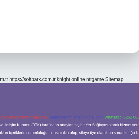
m.tr
https://softpark.com.tr
knight online
nttgame
Sitemap
:
backlinkpaneli@gmail.com
Teams:
forumhizmeti@gmail.com
Whatsapp: 0262 606
ve İletişim Kurumu (BTK) tarafından onaylanmış bir Yer Sağlayıcı olarak hizmet verm
rı içeriklerin sorumluluğunu taşımakta olup, siteye üye olarak bu sorumluluğu kabul