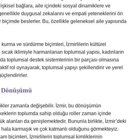
lişkisel bağlara, aile içindeki sosyal dinamiklere ve
genellikle duygusal zekalarını ve empati yeteneklerini ön
r biçimde beslerler. Bu, özellikle geleneksel aile yapısında
 kurma ve sürdürme biçimleri, İzmirlilerin kültürel
ve sıcak iklimiyle harmanlanan toplumsal yapısı, kadınların
a da toplumsal destek sistemlerinin bir parçası olmasına
ktif rol oynayarak, toplumsal yapıyı şekillendirir ve yerel
üçlendirirler.
ın Dönüşümü
atikler zamanla değişebilir. İzmir, bu dönüşümün
rkeklerin toplumda sahip olduğu roller zaman içinde
rlük alanları da genişlemektedir. Bununla birlikte, İzmir’deki
 hala karmaşık ve çok katmanlı olduğunu görmekteyiz.
biçimleri, İzmirlilerin toplumsal kimliklerinin