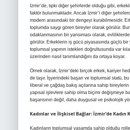
İzmir’de, tıpkı diğer şehirlerde olduğu gibi, erkek
faktör bulunmaktadır. Ancak İzmir’i diğer şehirle
modern arasındaki bir dengeyi kurabilmesidir. Erk
toplumda saygı gören bireyler olarak görülür. Bunu
odaklanmasının bir yansıması olarak, evliliklerde 
görülür. Erkeklerin iş gücü piyasasında güçlü bir 
toplumsal yapının istekleri doğrultusunda var kılar
üzerinden nasıl tanımlandığını da ortaya koyar.
Örnek olarak, İzmir’deki birçok erkek, kariyer h
de taşır. İşyerindeki başarı ve toplumsal statü, b
liberal ve çağdaş bakış açılarına sahip bireylerin 
yapısal işlevlere sahip olma biçimi değişmeye ba
başarısının değil, daha duygusal ve psikolojik y
Kadınlar ve İlişkisel Bağlar: İzmir’de Kadın 
Kadınların toplumsal yaşamda sahip olduğu roller, İ