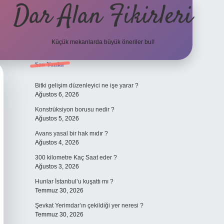
Dar Alan Fikirleri
Küçük mekanlarda büyük öneriler bul!
Sidebar
Son Yazılar
ilbet giriş
Bitki gelişim düzenleyici ne işe yarar ?
Ağustos 6, 2026
Konstrüksiyon borusu nedir ?
Ağustos 5, 2026
Avans yasal bir hak mıdır ?
Ağustos 4, 2026
300 kilometre Kaç Saat eder ?
Ağustos 3, 2026
Hunlar İstanbul’u kuşattı mı ?
Temmuz 30, 2026
Şevkat Yerimdar’ın çekildiği yer neresi ?
Temmuz 30, 2026