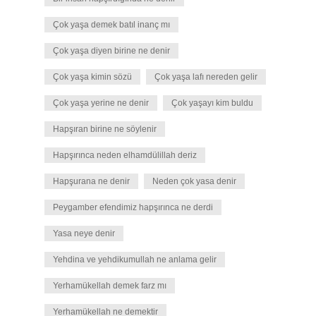
Çok yaşa demek batıl inanç mı
Çok yaşa diyen birine ne denir
Çok yaşa kimin sözü
Çok yaşa lafı nereden gelir
Çok yaşa yerine ne denir
Çok yaşayı kim buldu
Hapşıran birine ne söylenir
Hapşırınca neden elhamdülillah deriz
Hapşurana ne denir
Neden çok yasa denir
Peygamber efendimiz hapşırınca ne derdi
Yasa neye denir
Yehdina ve yehdikumullah ne anlama gelir
Yerhamükellah demek farz mı
Yerhamükellah ne demektir