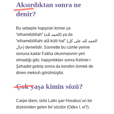
Aksırdıktan sonra ne
denir?
Bu sebeple hapşıran kimse ya
“elhamdülillah” (الحمد لله) ya da
“elhamdülillahi alâ külli hal” (الحمد لله على كل
حال) demelidir. Sünnette bu cümle yerine
sonuna kadar Fatiha okunmasının yeri
olmadığı gibi, hapşırdıktan sonra Kelime-i
Şehadet getirip sonra da kendini övmek de
dinen mekruh görülmüştür.
Çok yaşa kimin sözü?
Carpe diem, ünlü Latin şair Horatius’un bir
dizesinden gelen bir sözdür (Odes I, xi?).