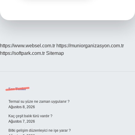
https://www.websel.com.tr
https://muniorganizasyon.com.tr
https://softpark.com.tr
Sitemap
Sidebar
Son Yazılar
Termal su yüze ne zaman uygulanır ?
Ağustos 8, 2026
Kaç çeşit balık türü vardır ?
Ağustos 7, 2026
Bitki gelişim düzenleyici ne işe yarar ?