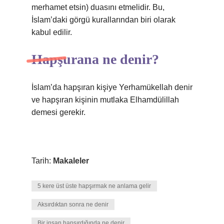
merhamet etsin) duasını etmelidir. Bu,
İslam’daki görgü kurallarından biri olarak
kabul edilir.
Hapşurana ne denir?
İslam’da hapşıran kişiye Yerhamükellah denir
ve hapşıran kişinin mutlaka Elhamdülillah
demesi gerekir.
Tarih:
Makaleler
5 kere üst üste hapşırmak ne anlama gelir
Aksırdıktan sonra ne denir
Bir insan hapşırdığında ne denir