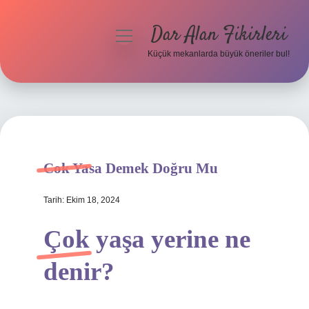
Dar Alan Fikirleri
menüyü
aç
Küçük mekanlarda büyük öneriler bul!
Anasayfa
Gizlilik Politikası
Yasal Uyarı
Cok Yasa Demek Doğru Mu
Hakkımızda
Tarih: Ekim 18, 2024
Çok yaşa yerine ne
denir?