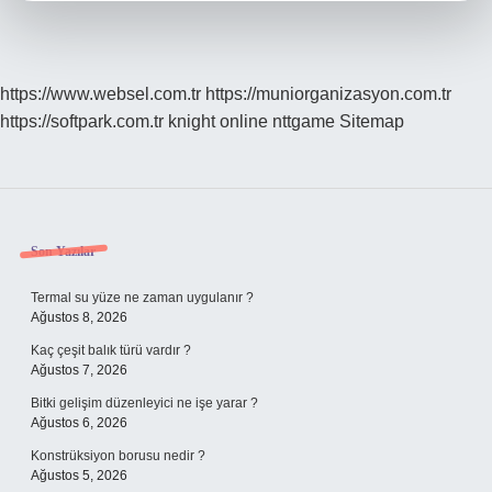
https://www.websel.com.tr
https://muniorganizasyon.com.tr
https://softpark.com.tr
knight online
nttgame
Sitemap
Sidebar
Son Yazılar
Termal su yüze ne zaman uygulanır ?
Ağustos 8, 2026
Kaç çeşit balık türü vardır ?
Ağustos 7, 2026
Bitki gelişim düzenleyici ne işe yarar ?
Ağustos 6, 2026
Konstrüksiyon borusu nedir ?
Ağustos 5, 2026