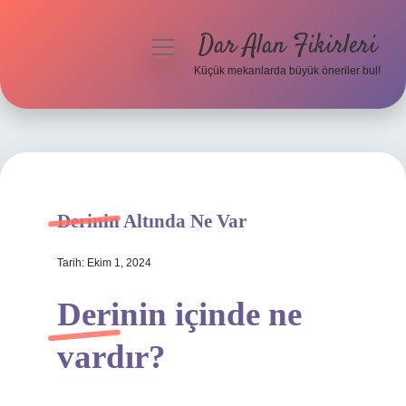
Dar Alan Fikirleri
menüyü
aç
Küçük mekanlarda büyük öneriler bul!
Anasayfa
Gizlilik Politikası
Yasal Uyarı
Derinin Altında Ne Var
Hakkımızda
Tarih: Ekim 1, 2024
Derinin içinde ne
vardır?