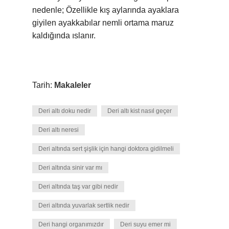
nedenle; Özellikle kış aylarında ayaklara
giyilen ayakkabılar nemli ortama maruz
kaldığında ıslanır.
Tarih:
Makaleler
Deri altı doku nedir
Deri altı kist nasıl geçer
Deri altı neresi
Deri altında sert şişlik için hangi doktora gidilmeli
Deri altında sinir var mı
Deri altında taş var gibi nedir
Deri altında yuvarlak sertlik nedir
Deri hangi organımızdır
Deri suyu emer mi