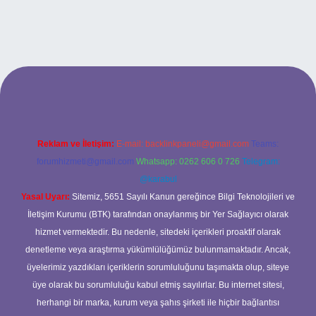
giriş
Reklam ve İletişim:
E-mail:
backlinkpaneli@gmail.com
Teams:
forumhizmeti@gmail.com
Whatsapp: 0262 606 0 726
Telegram:
@karabul
Yasal Uyarı:
Sitemiz, 5651 Sayılı Kanun gereğince Bilgi Teknolojileri ve
İletişim Kurumu (BTK) tarafından onaylanmış bir Yer Sağlayıcı olarak
hizmet vermektedir. Bu nedenle, sitedeki içerikleri proaktif olarak
denetleme veya araştırma yükümlülüğümüz bulunmamaktadır. Ancak,
üyelerimiz yazdıkları içeriklerin sorumluluğunu taşımakta olup, siteye
üye olarak bu sorumluluğu kabul etmiş sayılırlar. Bu internet sitesi,
herhangi bir marka, kurum veya şahıs şirketi ile hiçbir bağlantısı