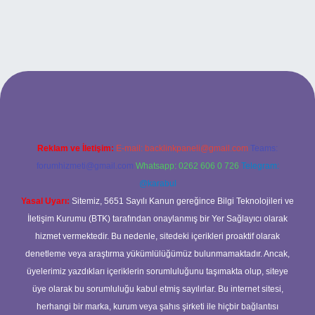
riş
Reklam ve İletişim:
E-mail:
backlinkpaneli@gmail.com
Teams:
forumhizmeti@gmail.com
Whatsapp: 0262 606 0 726
Telegram:
@karabul
Yasal Uyarı:
Sitemiz, 5651 Sayılı Kanun gereğince Bilgi Teknolojileri ve
İletişim Kurumu (BTK) tarafından onaylanmış bir Yer Sağlayıcı olarak
hizmet vermektedir. Bu nedenle, sitedeki içerikleri proaktif olarak
denetleme veya araştırma yükümlülüğümüz bulunmamaktadır. Ancak,
üyelerimiz yazdıkları içeriklerin sorumluluğunu taşımakta olup, siteye
üye olarak bu sorumluluğu kabul etmiş sayılırlar. Bu internet sitesi,
herhangi bir marka, kurum veya şahıs şirketi ile hiçbir bağlantısı