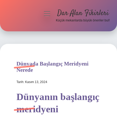
Dar Alan Fikirleri
menüyü
aç
Küçük mekanlarda büyük öneriler bul!
Anasayfa
Gizlilik Politikası
Yasal Uyarı
Dünyada Başlangıç Meridyeni
Hakkımızda
Nerede
Tarih: Kasım 13, 2024
Dünyanın başlangıç
meridyeni