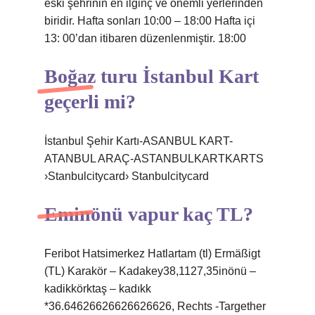
eski şehrinin en ilginç ve önemli yerlerinden
biridir. Hafta sonları 10:00 – 18:00 Hafta içi
13: 00’dan itibaren düzenlenmiştir. 18:00
Boğaz turu İstanbul Kart
geçerli mi?
İstanbul Şehir Kartı-ASANBUL KART-
ATANBUL ARAÇ-ASTANBULKARTKARTS
›Stanbulcitycard› Stanbulcitycard
Eminönü vapur kaç TL?
Feribot Hatsimerkez Hatlartam (tl) Ermäßigt
(TL) Karakör – Kadakey38,1127,35inönü –
kadikkörktaş – kadıkk
*36.64626626626626626, Rechts -Targether