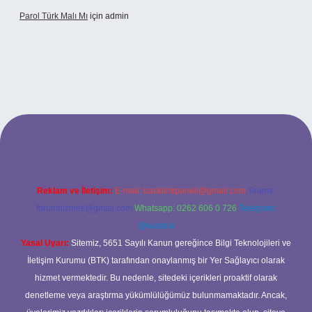
Parol Türk Malı Mı
için
admin
lbet giriş
Reklam ve İletişim:
E-mail:
backlinkpaneli@gmail.com
Teams:
forumhizmeti@gmail.com
Whatsapp: 0262 606 0 726
Telegram:
@karabul
Yasal Uyarı:
Sitemiz, 5651 Sayılı Kanun gereğince Bilgi Teknolojileri ve
İletişim Kurumu (BTK) tarafından onaylanmış bir Yer Sağlayıcı olarak
hizmet vermektedir. Bu nedenle, sitedeki içerikleri proaktif olarak
denetleme veya araştırma yükümlülüğümüz bulunmamaktadır. Ancak,