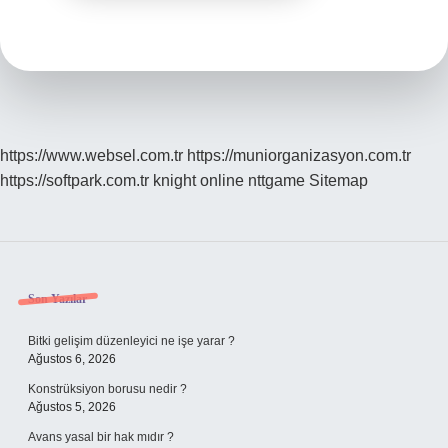
https://www.websel.com.tr
https://muniorganizasyon.com.tr
https://softpark.com.tr
knight online
nttgame
Sitemap
Sidebar
Son Yazılar
Bitki gelişim düzenleyici ne işe yarar ?
Ağustos 6, 2026
Konstrüksiyon borusu nedir ?
Ağustos 5, 2026
Avans yasal bir hak mıdır ?