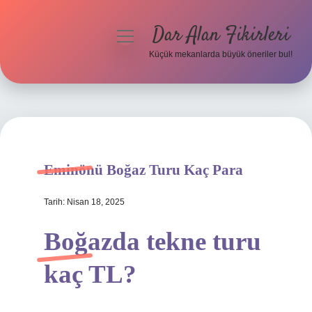
Dar Alan Fikirleri
menüyü
aç
Küçük mekanlarda büyük öneriler bul!
Anasayfa
Gizlilik Politikası
Yasal Uyarı
Eminönü Boğaz Turu Kaç Para
Hakkımızda
Tarih: Nisan 18, 2025
Boğazda tekne turu
kaç TL?