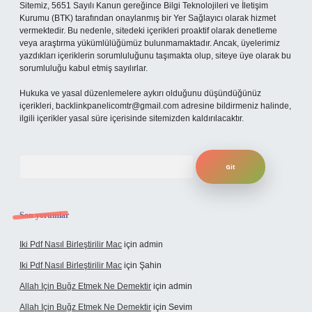
Sitemiz, 5651 Sayılı Kanun gereğince Bilgi Teknolojileri ve İletişim
Kurumu (BTK) tarafından onaylanmış bir Yer Sağlayıcı olarak hizmet
vermektedir. Bu nedenle, sitedeki içerikleri proaktif olarak denetleme
veya araştırma yükümlülüğümüz bulunmamaktadır. Ancak, üyelerimiz
yazdıkları içeriklerin sorumluluğunu taşımakta olup, siteye üye olarak bu
sorumluluğu kabul etmiş sayılırlar.
Hukuka ve yasal düzenlemelere aykırı olduğunu düşündüğünüz
içerikleri,
backlinkpanelicomtr@gmail.com
adresine bildirmeniz halinde,
ilgili içerikler yasal süre içerisinde sitemizden kaldırılacaktır.
Arama
Son yorumlar
Iki Pdf Nasıl Birleştirilir Mac
için
admin
Iki Pdf Nasıl Birleştirilir Mac
için
Şahin
Allah Için Buğz Etmek Ne Demektir
için
admin
Allah Için Buğz Etmek Ne Demektir
için
Sevim