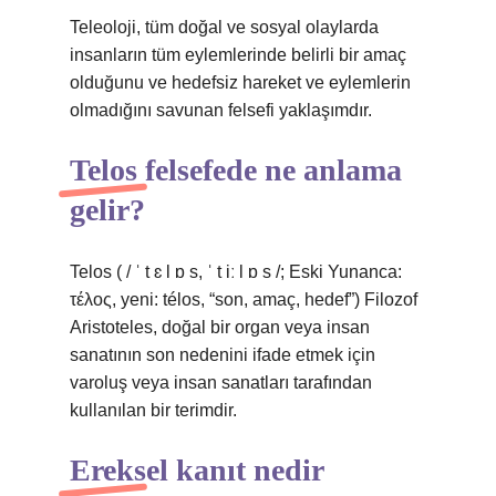
Teleoloji, tüm doğal ve sosyal olaylarda
insanların tüm eylemlerinde belirli bir amaç
olduğunu ve hedefsiz hareket ve eylemlerin
olmadığını savunan felsefi yaklaşımdır.
Telos felsefede ne anlama
gelir?
Telos ( / ˈ t ɛ l ɒ s, ˈ t iː l ɒ s /; Eski Yunanca:
τέλος, yeni: télos, “son, amaç, hedef”) Filozof
Aristoteles, doğal bir organ veya insan
sanatının son nedenini ifade etmek için
varoluş veya insan sanatları tarafından
kullanılan bir terimdir.
Ereksel kanıt nedir