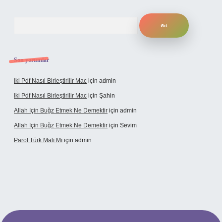
Arama
Son yorumlar
Iki Pdf Nasıl Birleştirilir Mac
için
admin
Iki Pdf Nasıl Birleştirilir Mac
için
Şahin
Allah Için Buğz Etmek Ne Demektir
için
admin
Allah Için Buğz Etmek Ne Demektir
için
Sevim
Parol Türk Malı Mı
için
admin
ilbet giriş