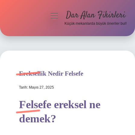
Dar Alan Fikirleri
menüyü
aç
Küçük mekanlarda büyük öneriler bul!
Anasayfa
Gizlilik Politikası
Yasal Uyarı
Ereksellik Nedir Felsefe
Hakkımızda
Tarih: Mayıs 27, 2025
Felsefe ereksel ne
demek?