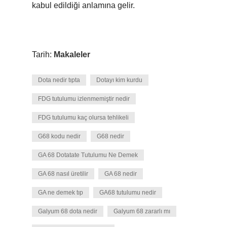
kabul edildiği anlamına gelir.
Tarih:
Makaleler
Dota nedir tıpta
Dotayı kim kurdu
FDG tutulumu izlenmemiştir nedir
FDG tutulumu kaç olursa tehlikeli
G68 kodu nedir
G68 nedir
GA 68 Dotatate Tutulumu Ne Demek
GA 68 nasıl üretilir
GA 68 nedir
GA ne demek tıp
GA68 tutulumu nedir
Galyum 68 dota nedir
Galyum 68 zararlı mı