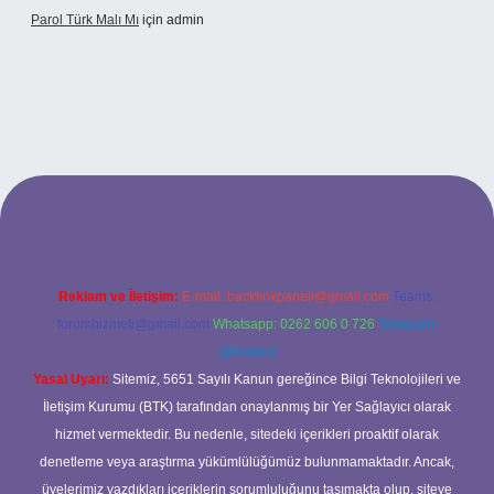
Parol Türk Malı Mı
için
admin
 giriş
Reklam ve İletişim:
E-mail:
backlinkpaneli@gmail.com
Teams:
forumhizmeti@gmail.com
Whatsapp: 0262 606 0 726
Telegram:
@karabul
Yasal Uyarı:
Sitemiz, 5651 Sayılı Kanun gereğince Bilgi Teknolojileri ve
İletişim Kurumu (BTK) tarafından onaylanmış bir Yer Sağlayıcı olarak
hizmet vermektedir. Bu nedenle, sitedeki içerikleri proaktif olarak
denetleme veya araştırma yükümlülüğümüz bulunmamaktadır. Ancak,
üyelerimiz yazdıkları içeriklerin sorumluluğunu taşımakta olup, siteye