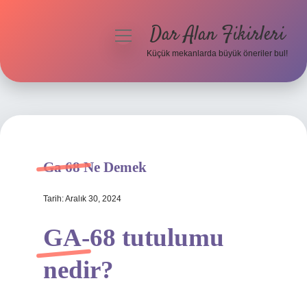
Dar Alan Fikirleri
menüyü
aç
Küçük mekanlarda büyük öneriler bul!
Anasayfa
Gizlilik Politikası
Yasal Uyarı
Ga 68 Ne Demek
Hakkımızda
Tarih: Aralık 30, 2024
GA-68 tutulumu
nedir?