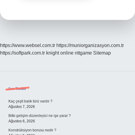
https://www.websel.com.tr
https://muniorganizasyon.com.tr
https://softpark.com.tr
knight online
nttgame
Sitemap
Sidebar
Son Yazılar
Kaç çeşit balık türü vardır ?
Ağustos 7, 2026
Bitki gelişim düzenleyici ne işe yarar ?
Ağustos 6, 2026
Konstrüksiyon borusu nedir ?