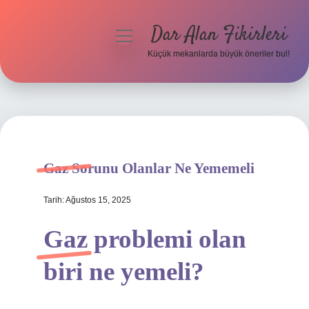
Dar Alan Fikirleri
menüyü
aç
Küçük mekanlarda büyük öneriler bul!
Anasayfa
Gizlilik Politikası
Yasal Uyarı
Gaz Sorunu Olanlar Ne Yememeli
Hakkımızda
Tarih: Ağustos 15, 2025
Gaz problemi olan
biri ne yemeli?