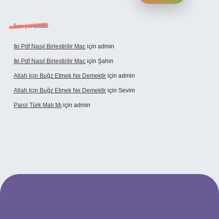
Son yorumlar
Iki Pdf Nasıl Birleştirilir Mac
için
admin
Iki Pdf Nasıl Birleştirilir Mac
için
Şahin
Allah Için Buğz Etmek Ne Demektir
için
admin
Allah Için Buğz Etmek Ne Demektir
için
Sevim
Parol Türk Malı Mı
için
admin
lbet giriş