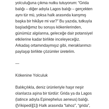
yolculuğuna çıkma nutku tutuyorum: “Grida
balığı – diğer adıyla Lagos balığı – gerçekten
aynı tür mü, yoksa halk arasında karışmış
başka bir hikâye mi var?” Bu yazıda, tutkuyla
başladığımız bu soruyu kökenlerinden,
günümüz algılarına, geleceğe dair potansiyel
etkilerine kadar birlikte inceleyeceğiz.
Arkadaş ortamındaymışız gibi, meraklarımızı
paylaşıp birlikte çözümler üretelim.
—
Kökenine Yolculuk
Balıkçılıkla, deniz ürünleriyle haşır neşir
olanlarza aşina bir türdür: Grida ya da Lagos
(latince adıyla Epinephelus aeneus) balığı.
([Vikipedi][1]) Halk arasında “lahoz”, “grida”,