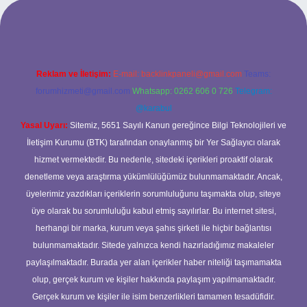
et giriş
Reklam ve İletişim:
E-mail:
backlinkpaneli@gmail.com
Teams:
forumhizmeti@gmail.com
Whatsapp: 0262 606 0 726
Telegram:
@karabul
Yasal Uyarı:
Sitemiz, 5651 Sayılı Kanun gereğince Bilgi Teknolojileri ve
İletişim Kurumu (BTK) tarafından onaylanmış bir Yer Sağlayıcı olarak
hizmet vermektedir. Bu nedenle, sitedeki içerikleri proaktif olarak
denetleme veya araştırma yükümlülüğümüz bulunmamaktadır. Ancak,
üyelerimiz yazdıkları içeriklerin sorumluluğunu taşımakta olup, siteye
üye olarak bu sorumluluğu kabul etmiş sayılırlar. Bu internet sitesi,
herhangi bir marka, kurum veya şahıs şirketi ile hiçbir bağlantısı
bulunmamaktadır. Sitede yalnızca kendi hazırladığımız makaleler
paylaşılmaktadır. Burada yer alan içerikler haber niteliği taşımamakta
olup, gerçek kurum ve kişiler hakkında paylaşım yapılmamaktadır.
Gerçek kurum ve kişiler ile isim benzerlikleri tamamen tesadüfidir.