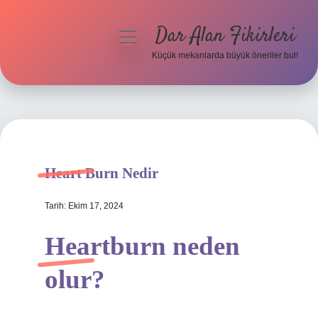
Dar Alan Fikirleri
menüyü
aç
Küçük mekanlarda büyük öneriler bul!
Anasayfa
Gizlilik Politikası
Yasal Uyarı
Heart Burn Nedir
Hakkımızda
Tarih: Ekim 17, 2024
Heartburn neden
olur?