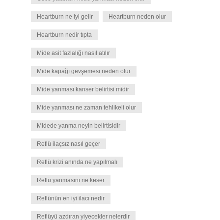
Heartburn ne iyi gelir
Heartburn neden olur
Heartburn nedir tıpta
Mide asit fazlalığı nasıl atılır
Mide kapağı gevşemesi neden olur
Mide yanması kanser belirtisi midir
Mide yanması ne zaman tehlikeli olur
Midede yanma neyin belirtisidir
Reflü ilaçsız nasıl geçer
Reflü krizi anında ne yapılmalı
Reflü yanmasını ne keser
Reflünün en iyi ilacı nedir
Reflüyü azdıran yiyecekler nelerdir