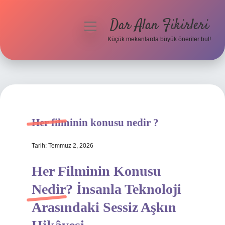
Dar Alan Fikirleri
menüyü
aç
Küçük mekanlarda büyük öneriler bul!
Anasayfa
Gizlilik Politikası
Yasal Uyarı
Her filminin konusu nedir ?
Hakkımızda
Tarih: Temmuz 2, 2026
Her Filminin Konusu
Nedir? İnsanla Teknoloji
Arasındaki Sessiz Aşkın