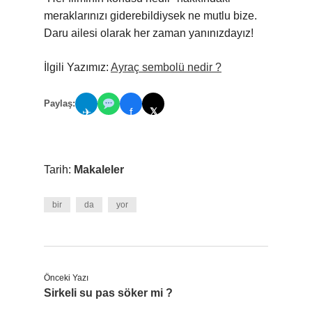
meraklarınızı giderebildiysek ne mutlu bize.
Daru ailesi olarak her zaman yanınızdayız!
İlgili Yazımız:
Ayraç sembolü nedir ?
Paylaş:
𝕏
✈
f
Tarih:
Makaleler
bir
da
yor
Önceki Yazı
Sirkeli su pas söker mi ?