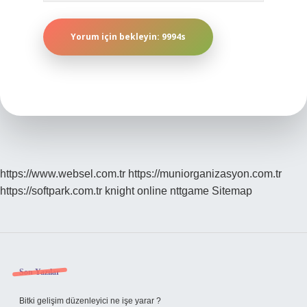
https://www.websel.com.tr
https://muniorganizasyon.com.tr
https://softpark.com.tr
knight online
nttgame
Sitemap
Sidebar
Son Yazılar
Bitki gelişim düzenleyici ne işe yarar ?