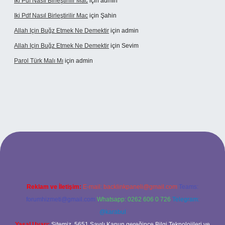
Iki Pdf Nasıl Birleştirilir Mac
için
admin
Iki Pdf Nasıl Birleştirilir Mac
için
Şahin
Allah Için Buğz Etmek Ne Demektir
için
admin
Allah Için Buğz Etmek Ne Demektir
için
Sevim
Parol Türk Malı Mı
için
admin
giriş
Reklam ve İletişim:
E-mail:
backlinkpaneli@gmail.com
Teams:
forumhizmeti@gmail.com
Whatsapp: 0262 606 0 726
Telegram:
@karabul
Yasal Uyarı:
Sitemiz, 5651 Sayılı Kanun gereğince Bilgi Teknolojileri ve