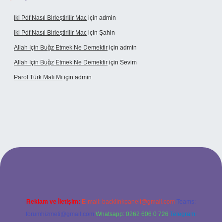
Iki Pdf Nasıl Birleştirilir Mac
için
admin
Iki Pdf Nasıl Birleştirilir Mac
için
Şahin
Allah Için Buğz Etmek Ne Demektir
için
admin
Allah Için Buğz Etmek Ne Demektir
için
Sevim
Parol Türk Malı Mı
için
admin
bet giriş
Reklam ve İletişim:
E-mail:
backlinkpaneli@gmail.com
Teams:
forumhizmeti@gmail.com
Whatsapp: 0262 606 0 726
Telegram: