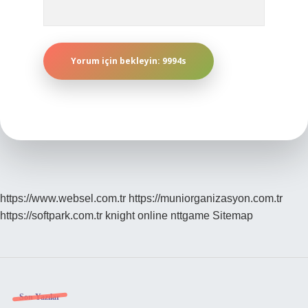
https://www.websel.com.tr
https://muniorganizasyon.com.tr
https://softpark.com.tr
knight online
nttgame
Sitemap
Sidebar
Son Yazılar