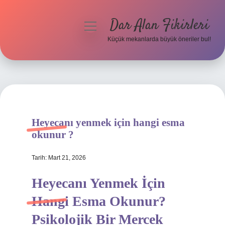
Dar Alan Fikirleri
menüyü
aç
Küçük mekanlarda büyük öneriler bul!
Anasayfa
Gizlilik Politikası
Yasal Uyarı
Heyecanı yenmek için hangi esma
Hakkımızda
okunur ?
Tarih: Mart 21, 2026
Heyecanı Yenmek İçin
Hangi Esma Okunur?
Psikolojik Bir Mercek