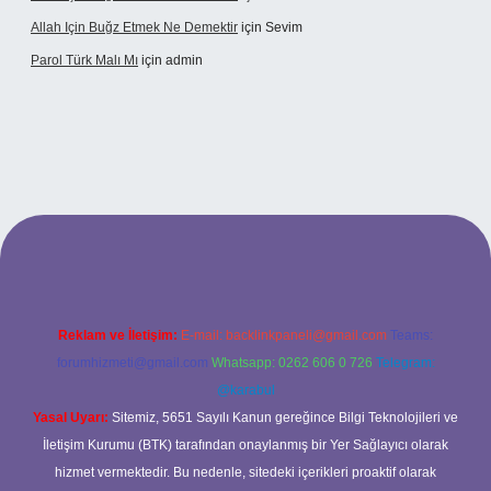
Allah Için Buğz Etmek Ne Demektir
için
Sevim
Parol Türk Malı Mı
için
admin
bet giriş
Reklam ve İletişim:
E-mail:
backlinkpaneli@gmail.com
Teams:
forumhizmeti@gmail.com
Whatsapp: 0262 606 0 726
Telegram:
@karabul
Yasal Uyarı:
Sitemiz, 5651 Sayılı Kanun gereğince Bilgi Teknolojileri ve
İletişim Kurumu (BTK) tarafından onaylanmış bir Yer Sağlayıcı olarak
hizmet vermektedir. Bu nedenle, sitedeki içerikleri proaktif olarak