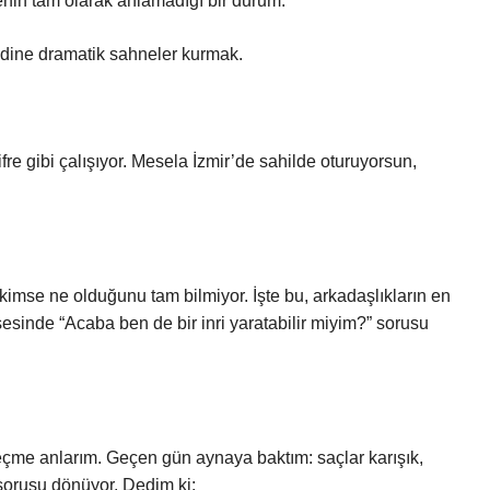
enin tam olarak anlamadığı bir durum.
kendine dramatik sahneler kurmak.
ifre gibi çalışıyor. Mesela İzmir’de sahilde oturuyorsun,
kimse ne olduğunu tam bilmiyor. İşte bu, arkadaşlıkların en
öşesinde “Acaba ben de bir inri yaratabilir miyim?” sorusu
eçme anlarım. Geçen gün aynaya baktım: saçlar karışık,
orusu dönüyor. Dedim ki: