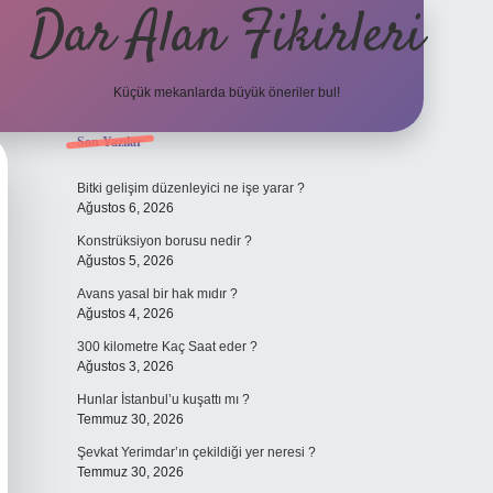
Dar Alan Fikirleri
Küçük mekanlarda büyük öneriler bul!
Sidebar
Son Yazılar
ilbet giriş
Bitki gelişim düzenleyici ne işe yarar ?
Ağustos 6, 2026
Konstrüksiyon borusu nedir ?
Ağustos 5, 2026
Avans yasal bir hak mıdır ?
Ağustos 4, 2026
300 kilometre Kaç Saat eder ?
Ağustos 3, 2026
Hunlar İstanbul’u kuşattı mı ?
Temmuz 30, 2026
Şevkat Yerimdar’ın çekildiği yer neresi ?
Temmuz 30, 2026