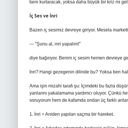
beni kurtaracak, yoksa daha büyük bir kriz mi gelec
İç Ses ve İnri
Bazen iç sesimiz devreye giriyor. Mesela markett
— “Şunu al, inri yapalım!”
diye bağırıyor. Benim iç sesim hemen devreye gir
İnri? Hangi gezegenin dilinde bu? Yoksa ben ha
Ama işin mizahi tarafı şu: İçimdeki bu fazla dü
yanlarını yakalamama yardımcı oluyor. Çünkü he
soruyorum hem de kafamda ondan üç farklı anlam
1. İnri = Aniden yapılan saçma bir hareket.