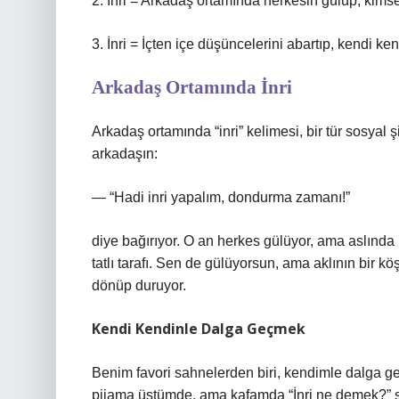
2. İnri = Arkadaş ortamında herkesin gülüp, kims
3. İnri = İçten içe düşüncelerini abartıp, kendi 
Arkadaş Ortamında İnri
Arkadaş ortamında “inri” kelimesi, bir tür sosyal ş
arkadaşın:
— “Hadi inri yapalım, dondurma zamanı!”
diye bağırıyor. O an herkes gülüyor, ama aslında 
tatlı tarafı. Sen de gülüyorsun, ama aklının bir k
dönüp duruyor.
Kendi Kendinle Dalga Geçmek
Benim favori sahnelerden biri, kendimle dalga g
pijama üstümde, ama kafamda “İnri ne demek?” s