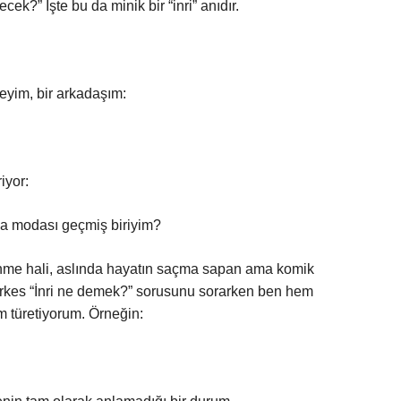
ek?” İşte bu da minik bir “inri” anıdır.
eyim, bir arkadaşım:
iyor:
la modası geçmiş biriyim?
şünme hali, aslında hayatın saçma sapan ama komik
rkes “İnri ne demek?” sorusunu sorarken ben hem
 türetiyorum. Örneğin: