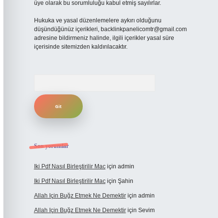
üye olarak bu sorumluluğu kabul etmiş sayılırlar.
Hukuka ve yasal düzenlemelere aykırı olduğunu
düşündüğünüz içerikleri,
backlinkpanelicomtr@gmail.com
adresine bildirmeniz halinde, ilgili içerikler yasal süre
içerisinde sitemizden kaldırılacaktır.
Arama
Son yorumlar
Iki Pdf Nasıl Birleştirilir Mac
için
admin
Iki Pdf Nasıl Birleştirilir Mac
için
Şahin
Allah Için Buğz Etmek Ne Demektir
için
admin
Allah Için Buğz Etmek Ne Demektir
için
Sevim