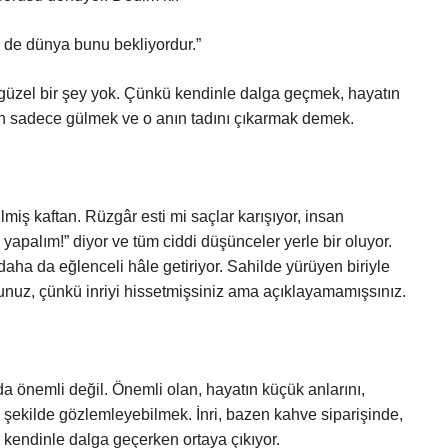
 de dünya bunu bekliyordur.”
 güzel bir şey yok. Çünkü kendinle dalga geçmek, hayatın
azen sadece gülmek ve o anın tadını çıkarmak demek.
lmiş kaftan. Rüzgâr esti mi saçlar karışıyor, insan
yapalım!” diyor ve tüm ciddi düşünceler yerle bir oluyor.
daha da eğlenceli hâle getiriyor. Sahilde yürüyen biriyle
unuz, çünkü inriyi hissetmişsiniz ama açıklayamamışsınız.
a önemli değil. Önemli olan, hayatın küçük anlarını,
r şekilde gözlemleyebilmek. İnri, bazen kahve siparişinde,
kendinle dalga geçerken ortaya çıkıyor.