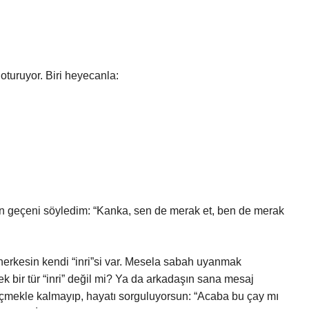
turuyor. Biri heyecanla:
n geçeni söyledim: “Kanka, sen de merak et, ben de merak
erkesin kendi “inri”si var. Mesela sabah uyanmak
bir tür “inri” değil mi? Ya da arkadaşın sana mesaj
y içmekle kalmayıp, hayatı sorguluyorsun: “Acaba bu çay mı