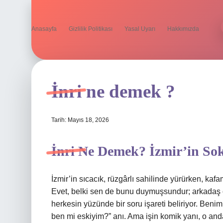
Anasayfa
Gizlilik Politikası
Yasal Uyarı
Hakkımızda
İnri ne demek ?
Tarih: Mayıs 18, 2026
İnri Ne Demek? İzmir’in So
İzmir’in sıcacık, rüzgârlı sahilinde yürürken, kaf
Evet, belki sen de bunu duymuşsundur; arkadaş o
herkesin yüzünde bir soru işareti beliriyor. Benim 
ben mi eskiyim?” anı. Ama işin komik yanı, o an