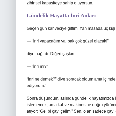
zihinsel kapasiteye sahip oluyorsun.
Gündelik Hayatta İnri Anları
Geçen gün kahveciye gittim. Yan masada üç kişi o
— “İnri yapacağım ya, bak çok güzel olacak!”
diye bağırdı. Diğeri şaşkın:
— “İnri mi?”
“İnri ne demek?” diye soracak oldum ama içimde
ediyorum.”
Sonra düşündüm, aslında gündelik hayatımızda h
istememek, ama kahve makinesine doğru yürümek 
atıyor: “Gel bi çay içelim.” Sen, o an sadece ça