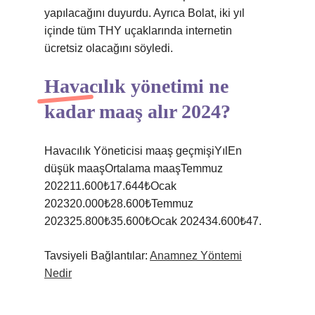
yapılacağını duyurdu. Ayrıca Bolat, iki yıl
içinde tüm THY uçaklarında internetin
ücretsiz olacağını söyledi.
Havacılık yönetimi ne
kadar maaş alır 2024?
Havacılık Yöneticisi maaş geçmişiYılEn
düşük maaşOrtalama maaşTemmuz
202211.600₺17.644₺Ocak
202320.000₺28.600₺Temmuz
202325.800₺35.600₺Ocak 202434.600₺47.
Tavsiyeli Bağlantılar:
Anamnez Yöntemi
Nedir