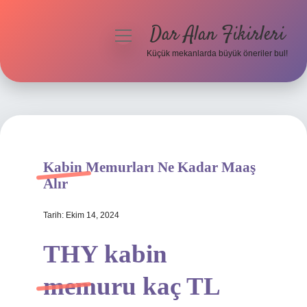
Dar Alan Fikirleri
menüyü
aç
Küçük mekanlarda büyük öneriler bul!
Anasayfa
Gizlilik Politikası
Yasal Uyarı
Kabin Memurları Ne Kadar Maaş
Hakkımızda
Alır
Tarih: Ekim 14, 2024
THY kabin
memuru kaç TL