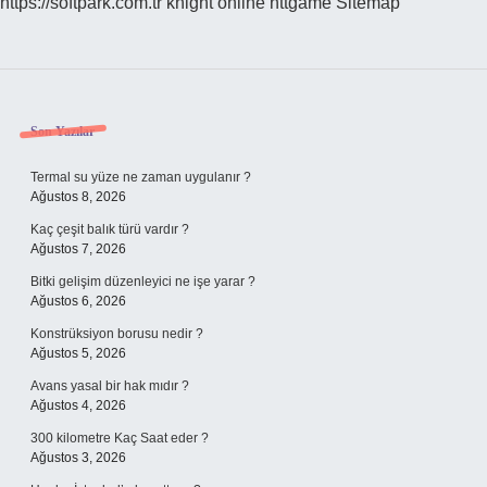
https://softpark.com.tr
knight online
nttgame
Sitemap
Sidebar
Son Yazılar
Termal su yüze ne zaman uygulanır ?
Ağustos 8, 2026
Kaç çeşit balık türü vardır ?
Ağustos 7, 2026
Bitki gelişim düzenleyici ne işe yarar ?
Ağustos 6, 2026
Konstrüksiyon borusu nedir ?
Ağustos 5, 2026
Avans yasal bir hak mıdır ?
Ağustos 4, 2026
300 kilometre Kaç Saat eder ?
Ağustos 3, 2026