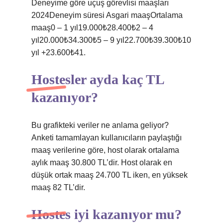
Deneyime göre uçuş görevlisi maaşları
2024Deneyim süresi Asgari maaşOrtalama
maaş0 – 1 yıl19.000₺28.400₺2 – 4
yıl20.000₺34.300₺5 – 9 yıl22.700₺39.300₺10
yıl +23.600₺41.
Hostesler ayda kaç TL
kazanıyor?
Bu grafikteki veriler ne anlama geliyor?
Anketi tamamlayan kullanıcıların paylaştığı
maaş verilerine göre, host olarak ortalama
aylık maaş 30.800 TL’dir. Host olarak en
düşük ortak maaş 24.700 TL iken, en yüksek
maaş 82 TL’dir.
Hostes iyi kazanıyor mu?