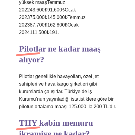
yüksek maaşTemmuz
202243.600₺91.600₺Ocak
202375.000₺145.000₺Temmuz
202387.700₺162.800₺Ocak
2024111.500₺191.
Pilotlar ne kadar maaş
alıyor?
Pilotlar genellikle havayolları, özel jet
sahipleri ve hava kargo şirketleri gibi
kurumlarda çalışırlar. Türkiye’de İş
Kurumu’nun yayınladığı istatistiklere göre bir
pilotun ortalama maaşı 125.000 ila 200 TL’dir.
THY kabin memuru
ikramiye ne kadar?