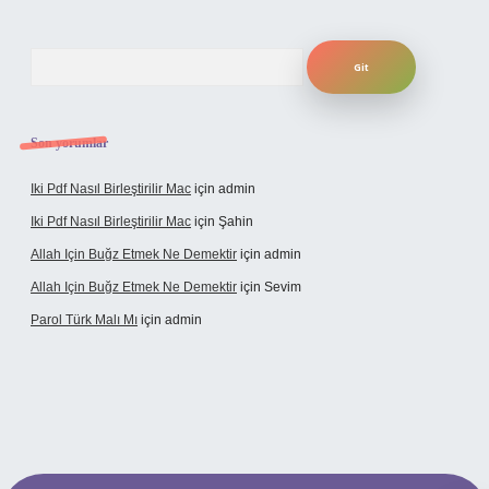
Arama
Son yorumlar
Iki Pdf Nasıl Birleştirilir Mac
için
admin
Iki Pdf Nasıl Birleştirilir Mac
için
Şahin
Allah Için Buğz Etmek Ne Demektir
için
admin
Allah Için Buğz Etmek Ne Demektir
için
Sevim
Parol Türk Malı Mı
için
admin
giriş