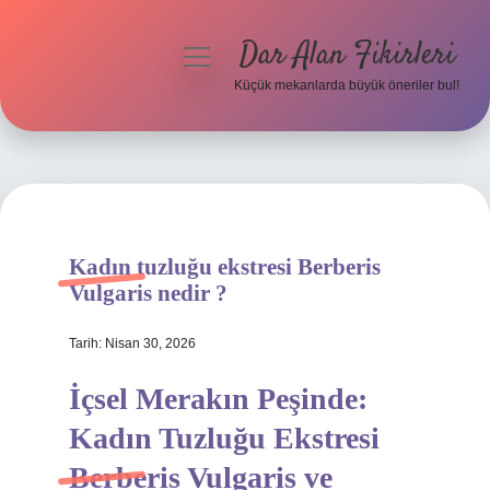
Dar Alan Fikirleri
menüyü
aç
Küçük mekanlarda büyük öneriler bul!
Anasayfa
Gizlilik Politikası
Yasal Uyarı
Kadın tuzluğu ekstresi Berberis
Hakkımızda
Vulgaris nedir ?
Tarih: Nisan 30, 2026
İçsel Merakın Peşinde:
Kadın Tuzluğu Ekstresi
Berberis Vulgaris ve