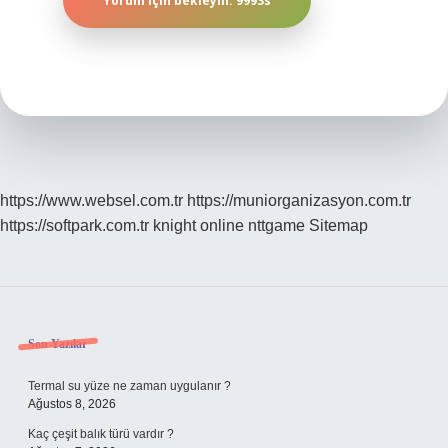
https://www.websel.com.tr
https://muniorganizasyon.com.tr
https://softpark.com.tr
knight online
nttgame
Sitemap
Sidebar
Son Yazılar
Termal su yüze ne zaman uygulanır ?
Ağustos 8, 2026
Kaç çeşit balık türü vardır ?