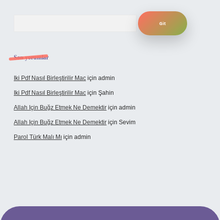
Arama
Son yorumlar
Iki Pdf Nasıl Birleştirilir Mac
için
admin
Iki Pdf Nasıl Birleştirilir Mac
için
Şahin
Allah Için Buğz Etmek Ne Demektir
için
admin
Allah Için Buğz Etmek Ne Demektir
için
Sevim
Parol Türk Malı Mı
için
admin
lbet giriş