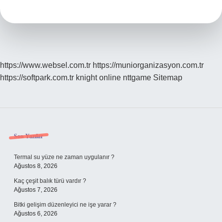
https://www.websel.com.tr
https://muniorganizasyon.com.tr
https://softpark.com.tr
knight online
nttgame
Sitemap
Sidebar
Son Yazılar
Termal su yüze ne zaman uygulanır ?
Ağustos 8, 2026
Kaç çeşit balık türü vardır ?
Ağustos 7, 2026
Bitki gelişim düzenleyici ne işe yarar ?
Ağustos 6, 2026