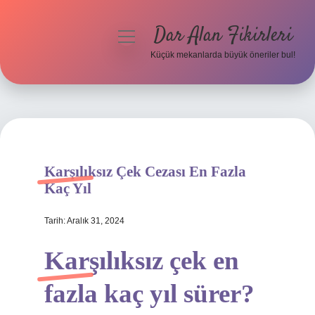
Dar Alan Fikirleri
menüyü
aç
Küçük mekanlarda büyük öneriler bul!
Anasayfa
Gizlilik Politikası
Yasal Uyarı
Karşılıksız Çek Cezası En Fazla
Hakkımızda
Kaç Yıl
Tarih: Aralık 31, 2024
Karşılıksız çek en
fazla kaç yıl sürer?