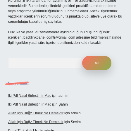
Kurumu (BTK) tarafından onaylanmış bir Yer Sağlayıcı olarak hizmet
vermektedir. Bu nedenle, sitedeki içerikleri proaktif olarak denetleme
veya araştırma yükümlülüğümüz bulunmamaktadır. Ancak, üyelerimiz
yazdıkları içeriklerin sorumluluğunu taşımakta olup, siteye üye olarak bu
sorumluluğu kabul etmiş sayılırlar.
Hukuka ve yasal düzenlemelere aykırı olduğunu düşündüğünüz
içerikleri,
backlinkpanelicomtr@gmail.com
adresine bildirmeniz halinde,
ilgili içerikler yasal süre içerisinde sitemizden kaldırılacaktır.
Arama
Son yorumlar
Iki Pdf Nasıl Birleştirilir Mac
için
admin
Iki Pdf Nasıl Birleştirilir Mac
için
Şahin
Allah Için Buğz Etmek Ne Demektir
için
admin
Allah Için Buğz Etmek Ne Demektir
için
Sevim
Parol Türk Malı Mı
için
admin