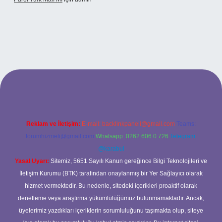
riş
Reklam ve İletişim:
E-mail:
backlinkpaneli@gmail.com
Teams:
forumhizmeti@gmail.com
Whatsapp: 0262 606 0 726
Telegram:
@karabul
Yasal Uyarı:
Sitemiz, 5651 Sayılı Kanun gereğince Bilgi Teknolojileri ve
İletişim Kurumu (BTK) tarafından onaylanmış bir Yer Sağlayıcı olarak
hizmet vermektedir. Bu nedenle, sitedeki içerikleri proaktif olarak
denetleme veya araştırma yükümlülüğümüz bulunmamaktadır. Ancak,
üyelerimiz yazdıkları içeriklerin sorumluluğunu taşımakta olup, siteye