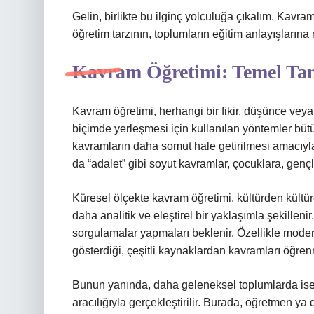
Gelin, birlikte bu ilginç yolculuğa çıkalım. Kavra
öğretim tarzının, toplumların eğitim anlayışlarına n
Kavram Öğretimi: Temel Tan
Kavram öğretimi, herhangi bir fikir, düşünce veya
biçimde yerleşmesi için kullanılan yöntemler büt
kavramların daha somut hale getirilmesi amacıyla 
da “adalet” gibi soyut kavramlar, çocuklara, gençler
Küresel ölçekte kavram öğretimi, kültürden kültüre 
daha analitik ve eleştirel bir yaklaşımla şekillenir
sorgulamalar yapmaları beklenir. Özellikle modern 
gösterdiği, çeşitli kaynaklardan kavramları öğrenm
Bunun yanında, daha geleneksel toplumlarda ise 
aracılığıyla gerçekleştirilir. Burada, öğretmen ya