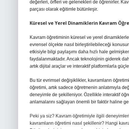
değerleri, örfleri ve gelenekleri de öğrenirler. Ka
parçası olarak eğitimle bütünleşir.
Küresel ve Yerel Dinamiklerin Kavram Öğre
Kavram öğretiminin küresel ve yerel dinamiklerle
evrensel ölçekte nasıl birleştirilebileceği konusun
etkisiyle bilgi paylaşımı daha hızlı hale gelmişk
faydalanmaktadır. Ancak teknolojinin giderek dah
artık dijital araçlar ve interaktif platformlarla güçle
Bu tür evrimsel değişiklikler, kavramların öğreti
öğretimi, artık sadece öğretmenin anlatımıyla de
deneyimle de şekilleniyor. Özellikle interaktif öğ
anlamalarını sağlayan önemli bir faktör haline gel
Peki ya siz? Kavram öğretimiyle ilgili deneyiml
kavramların öğretimi nasıl şekillenir? Hangi kavra