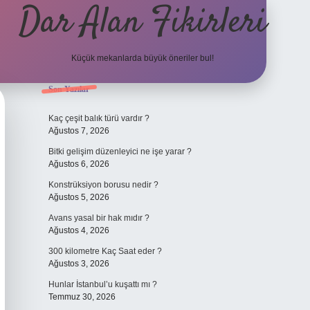
Dar Alan Fikirleri
Küçük mekanlarda büyük öneriler bul!
Sidebar
Son Yazılar
ilbet giriş
Kaç çeşit balık türü vardır ?
Ağustos 7, 2026
Bitki gelişim düzenleyici ne işe yarar ?
Ağustos 6, 2026
Konstrüksiyon borusu nedir ?
Ağustos 5, 2026
Avans yasal bir hak mıdır ?
Ağustos 4, 2026
300 kilometre Kaç Saat eder ?
Ağustos 3, 2026
Hunlar İstanbul’u kuşattı mı ?
Temmuz 30, 2026