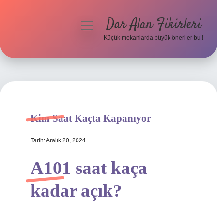
Dar Alan Fikirleri
menüyü
aç
Küçük mekanlarda büyük öneriler bul!
Anasayfa
Gizlilik Politikası
Yasal Uyarı
Kim Saat Kaçta Kapanıyor
Hakkımızda
Tarih: Aralık 20, 2024
A101 saat kaça
kadar açık?