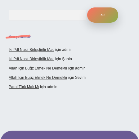
Arama
Son yorumlar
Iki Pdf Nasıl Birleştirilir Mac
için
admin
Iki Pdf Nasıl Birleştirilir Mac
için
Şahin
Allah Için Buğz Etmek Ne Demektir
için
admin
Allah Için Buğz Etmek Ne Demektir
için
Sevim
Parol Türk Malı Mı
için
admin
 giriş