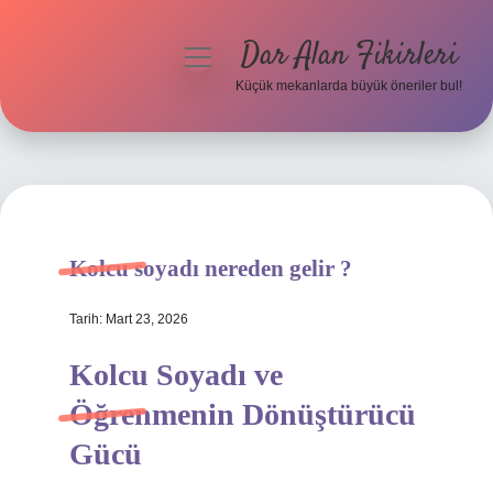
Dar Alan Fikirleri
menüyü
aç
Küçük mekanlarda büyük öneriler bul!
Anasayfa
Gizlilik Politikası
Yasal Uyarı
Kolcu soyadı nereden gelir ?
Hakkımızda
Tarih: Mart 23, 2026
Kolcu Soyadı ve
Öğrenmenin Dönüştürücü
Gücü