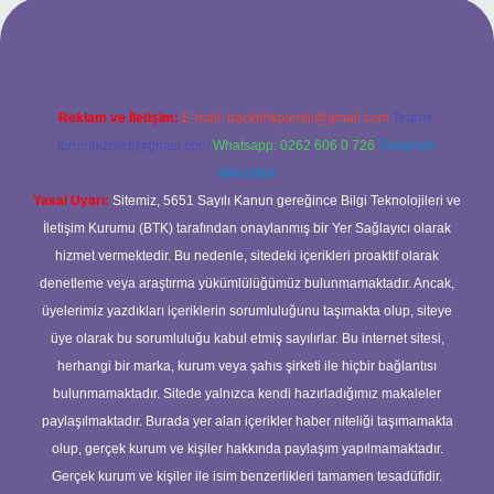
 giriş
Reklam ve İletişim:
E-mail:
backlinkpaneli@gmail.com
Teams:
forumhizmeti@gmail.com
Whatsapp: 0262 606 0 726
Telegram:
@karabul
Yasal Uyarı:
Sitemiz, 5651 Sayılı Kanun gereğince Bilgi Teknolojileri ve
İletişim Kurumu (BTK) tarafından onaylanmış bir Yer Sağlayıcı olarak
hizmet vermektedir. Bu nedenle, sitedeki içerikleri proaktif olarak
denetleme veya araştırma yükümlülüğümüz bulunmamaktadır. Ancak,
üyelerimiz yazdıkları içeriklerin sorumluluğunu taşımakta olup, siteye
üye olarak bu sorumluluğu kabul etmiş sayılırlar. Bu internet sitesi,
herhangi bir marka, kurum veya şahıs şirketi ile hiçbir bağlantısı
bulunmamaktadır. Sitede yalnızca kendi hazırladığımız makaleler
paylaşılmaktadır. Burada yer alan içerikler haber niteliği taşımamakta
olup, gerçek kurum ve kişiler hakkında paylaşım yapılmamaktadır.
Gerçek kurum ve kişiler ile isim benzerlikleri tamamen tesadüfidir.