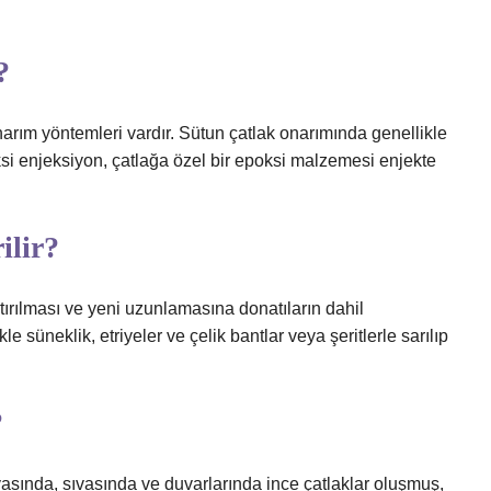
?
onarım yöntemleri vardır. Sütun çatlak onarımında genellikle
ksi enjeksiyon, çatlağa özel bir epoksi malzemesi enjekte
ilir?
tırılması ve yeni uzunlamasına donatıların dahil
le süneklik, etriyeler ve çelik bantlar veya şeritlerle sarılıp
?
asında, sıvasında ve duvarlarında ince çatlaklar oluşmuş,