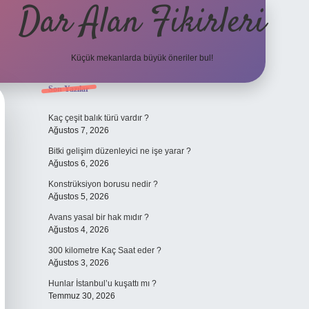
Dar Alan Fikirleri
Küçük mekanlarda büyük öneriler bul!
Sidebar
Son Yazılar
ilbet giriş
Kaç çeşit balık türü vardır ?
Ağustos 7, 2026
Bitki gelişim düzenleyici ne işe yarar ?
Ağustos 6, 2026
Konstrüksiyon borusu nedir ?
Ağustos 5, 2026
Avans yasal bir hak mıdır ?
Ağustos 4, 2026
300 kilometre Kaç Saat eder ?
Ağustos 3, 2026
Hunlar İstanbul’u kuşattı mı ?
Temmuz 30, 2026