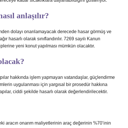
dereceye kadar sıcaklıklara dayanabildiğini gösteriyor.
asıl anlaşılır?
remden dolayı onarılamayacak derecede hasar görmüş ve
r hasarlı olarak sınıflandırılır. 7269 sayılı Kanun
hiplerine yeni konut yapılması mümkün olacaktır.
 olacak?
pılar hakkında işlem yapmayan vatandaşlar, güçlendirme
mlerin uygulanması için yargısal bir prosedür hakkına
ılar, ciddi şekilde hasarlı olarak değerlendirilecektir.
ndeki aracın onarım maliyetlerinin araç değerinin %70’inin