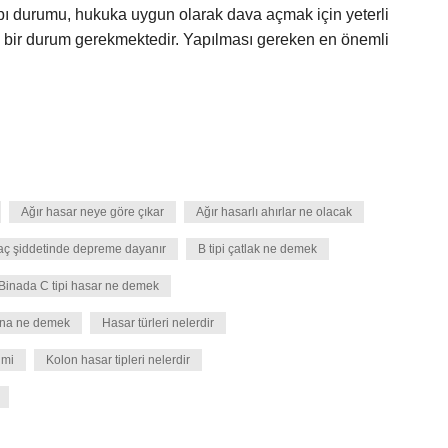
yapı durumu, hukuka uygun olarak dava açmak için yeterli
l bir durum gerekmektedir. Yapılması gereken en önemli
Ağır hasar neye göre çıkar
Ağır hasarlı ahırlar ne olacak
kaç şiddetinde depreme dayanır
B tipi çatlak ne demek
Binada C tipi hasar ne demek
bina ne demek
Hasar türleri nelerdir
 mi
Kolon hasar tipleri nelerdir