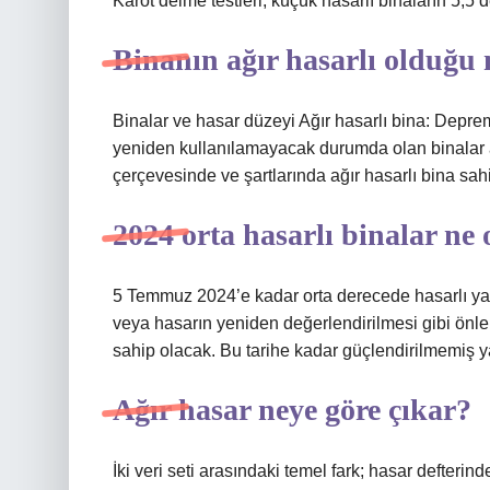
Karot delme testleri, küçük hasarlı binaların 5,5 
Binanın ağır hasarlı olduğu n
Binalar ve hasar düzeyi Ağır hasarlı bina: Dep
yeniden kullanılamayacak durumda olan binalar ağı
çerçevesinde ve şartlarında ağır hasarlı bina sa
2024 orta hasarlı binalar ne
5 Temmuz 2024’e kadar orta derecede hasarlı ya
veya hasarın yeniden değerlendirilmesi gibi önle
sahip olacak. Bu tarihe kadar güçlendirilmemiş yap
Ağır hasar neye göre çıkar?
İki veri seti arasındaki temel fark; hasar defteri