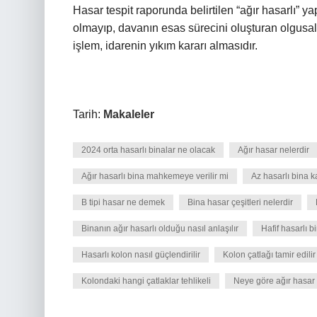
Hasar tespit raporunda belirtilen “ağır hasarlı” 
olmayıp, davanın esas sürecini oluşturan olgusa
işlem, idarenin yıkım kararı almasıdır.
Tarih:
Makaleler
2024 orta hasarlı binalar ne olacak
Ağır hasar nelerdir
Ağır hasarlı bina mahkemeye verilir mi
Az hasarlı bina 
B tipi hasar ne demek
Bina hasar çeşitleri nelerdir
Binanın ağır hasarlı olduğu nasıl anlaşılır
Hafif hasarlı 
Hasarlı kolon nasıl güçlendirilir
Kolon çatlağı tamir edilir
Kolondaki hangi çatlaklar tehlikeli
Neye göre ağır hasar