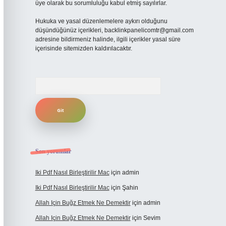
üye olarak bu sorumluluğu kabul etmiş sayılırlar.
Hukuka ve yasal düzenlemelere aykırı olduğunu
düşündüğünüz içerikleri,
backlinkpanelicomtr@gmail.com
adresine bildirmeniz halinde, ilgili içerikler yasal süre
içerisinde sitemizden kaldırılacaktır.
Arama
Son yorumlar
Iki Pdf Nasıl Birleştirilir Mac
için
admin
Iki Pdf Nasıl Birleştirilir Mac
için
Şahin
Allah Için Buğz Etmek Ne Demektir
için
admin
Allah Için Buğz Etmek Ne Demektir
için
Sevim