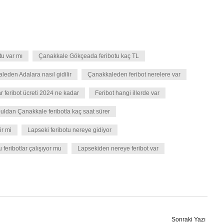
tu var mı
Çanakkale Gökçeada feribotu kaç TL
eden Adalara nasıl gidilir
Çanakkaleden feribot nerelere var
r feribot ücreti 2024 ne kadar
Feribot hangi illerde var
buldan Çanakkale feribotla kaç saat sürer
ir mi
Lapseki feribotu nereye gidiyor
 feribotlar çalışıyor mu
Lapsekiden nereye feribot var
Sonraki Yazı