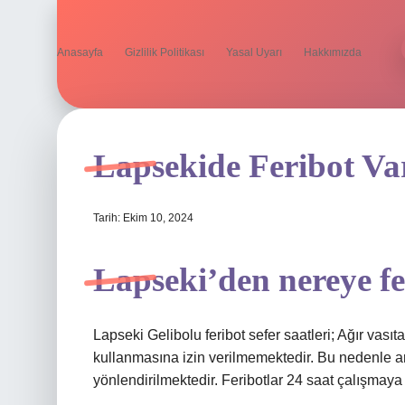
Anasayfa
Gizlilik Politikası
Yasal Uyarı
Hakkımızda
Lapsekide Feribot Va
Tarih: Ekim 10, 2024
Lapseki’den nereye fe
Lapseki Gelibolu feribot sefer saatleri; Ağır vasıt
kullanmasına izin verilmemektedir. Bu nedenle ar
yönlendirilmektedir. Feribotlar 24 saat çalışmay