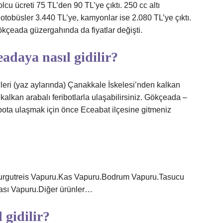
u ücreti 75 TL’den 90 TL’ye çıktı. 250 cc altı
 otobüsler 3.440 TL’ye, kamyonlar ise 2.080 TL’ye çıktı.
kçeada güzergahında da fiyatlar değişti.
daya nasıl gidilir?
ri (yaz aylarında) Çanakkale İskelesi’nden kalkan
kalkan arabalı feribotlarla ulaşabilirsiniz. Gökçeada –
bota ulaşmak için önce Eceabat ilçesine gitmeniz
Turgutreis Vapuru.Kas Vapuru.Bodrum Vapuru.Tasucu
sı Vapuru.Diğer ürünler…
 gidilir?