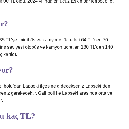
 6.00 TL oldu. 2024 yılında en ucuz Eskihisar feribot bileti
ar?
n 35 TL’ye, minibüs ve kamyonet ücretleri 64 TL’den 70
giriş seviyesi otobüs ve kamyon ücretleri 130 TL’den 140
ıkarıldı.
yor?
Gelibolu’dan Lapseki ilçesine gidecekseniz Lapseki’den
niz gerekecektir. Gallipoli ile Lapseki arasında orta ve
r.
tu kaç TL?