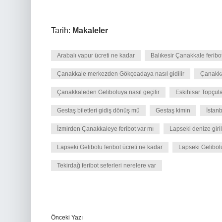
Tarih:
Makaleler
Arabalı vapur ücreti ne kadar
Balıkesir Çanakkale feribo
Çanakkale merkezden Gökçeadaya nasıl gidilir
Çanakkal
Çanakkaleden Geliboluya nasıl geçilir
Eskihisar Topçula
Gestaş biletleri gidiş dönüş mü
Gestaş kimin
İstan
İzmirden Çanakkaleye feribot var mı
Lapseki denize giril
Lapseki Gelibolu feribot ücreti ne kadar
Lapseki Gelibolu
Tekirdağ feribot seferleri nerelere var
Önceki Yazı