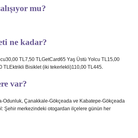
çalışıyor mu?
eti ne kadar?
30,00 TL7,50 TLGetCard65 Yaş Üstü Yolcu TL15,00
LEktrikli Bisiklet (iki tekerlekli)110,00 TL445.
ere var?
da-Odunluk, Çanakkale-Gökçeada ve Kabatepe-Gökçeada
ol: Şehir merkezindeki otogardan ilçelere günün her