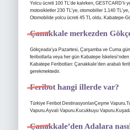
Yolcu ücreti 100 TL’de kalırken, GESTCARD’lı yolc
motosikletler 230 TL’ye, otomobiller 1.140 TL’ye,
Otomobilde yolcu ücreti 45 TL oldu. Kabatepe-Gö
Çanakkale merkezden Gökçea
Gökçeada’ya Pazartesi, Çarşamba ve Cuma günle
feribotlarla veya her gün Kabatepe İskelesi’nden 
Kabatepe Feribotları: Çanakkale’den arabalı feri
gerekmektedir.
Feribot hangi illerde var?
Türkiye Feribot DestinasyonlarıÇeşme Vapuru.
Vapuru.Ayvalı Vapuru.Kucukkuyu Vapuru.Kuşada
Çanakkale’den Adalara nasıl