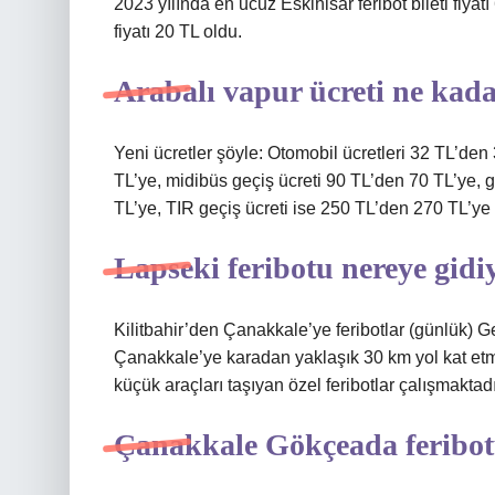
2023 yılında en ucuz Eskihisar feribot bileti fiyatı
fiyatı 20 TL oldu.
Arabalı vapur ücreti ne kad
Yeni ücretler şöyle: Otomobil ücretleri 32 TL’de
TL’ye, midibüs geçiş ücreti 90 TL’den 70 TL’ye, 
TL’ye, TIR geçiş ücreti ise 250 TL’den 270 TL’ye ç
Lapseki feribotu nereye gidi
Kilitbahir’den Çanakkale’ye feribotlar (günlük) 
Çanakkale’ye karadan yaklaşık 30 km yol kat etme
küçük araçları taşıyan özel feribotlar çalışmaktadı
Çanakkale Gökçeada feribo