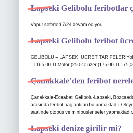
Lapseki Gelibolu feribotlar 
Vapur seferleri 7/24 devam ediyor.
Lapseki Gelibolu feribot ücr
GELİBOLU – LAPSEKİ ÜCRET TARİFELERİYolcu
TL165,00 TLMotor (250 cc üzeri)175,00 TL175,00 T
Çanakkale’den feribot nerel
Çanakkale-Eceabat, Gelibolu-Lapseki, Bozcaa
arasında feribot bağlantıları bulunmaktadır. Otoy
saatinde otobüs ve minibüsler sefer yapmaktadır.
Lapseki denize girilir mi?