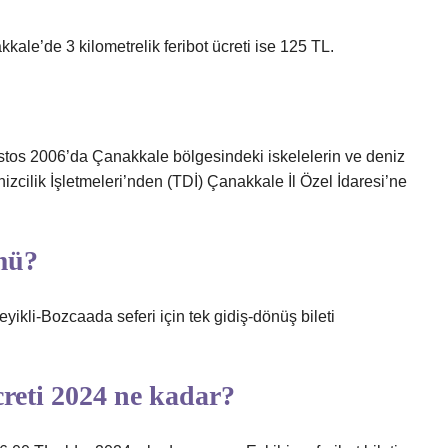
kkale’de 3 kilometrelik feribot ücreti ise 125 TL.
ustos 2006’da Çanakkale bölgesindeki iskelelerin ve deniz
enizcilik İşletmeleri’nden (TDİ) Çanakkale İl Özel İdaresi’ne
 mü?
Geyikli-Bozcaada seferi için tek gidiş-dönüş bileti
creti 2024 ne kadar?