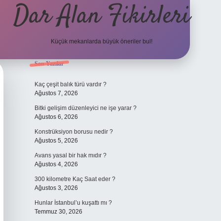
Dar Alan Fikirleri
Küçük mekanlarda büyük öneriler bul!
Sidebar
Son Yazılar
ilbet giriş
Kaç çeşit balık türü vardır ?
Ağustos 7, 2026
Bitki gelişim düzenleyici ne işe yarar ?
Ağustos 6, 2026
Konstrüksiyon borusu nedir ?
Ağustos 5, 2026
Avans yasal bir hak mıdır ?
Ağustos 4, 2026
300 kilometre Kaç Saat eder ?
Ağustos 3, 2026
Hunlar İstanbul’u kuşattı mı ?
Temmuz 30, 2026