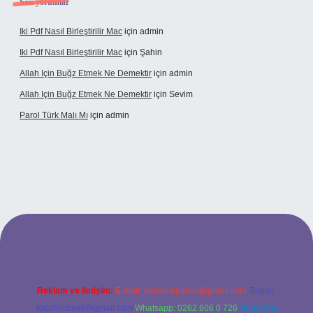
Son yorumlar
Iki Pdf Nasıl Birleştirilir Mac
için
admin
Iki Pdf Nasıl Birleştirilir Mac
için
Şahin
Allah Için Buğz Etmek Ne Demektir
için
admin
Allah Için Buğz Etmek Ne Demektir
için
Sevim
Parol Türk Malı Mı
için
admin
ş
Reklam ve İletişim:
E-mail:
backlinkpaneli@gmail.com
Teams:
forumhizmeti@gmail.com
Whatsapp: 0262 606 0 726
Telegram: