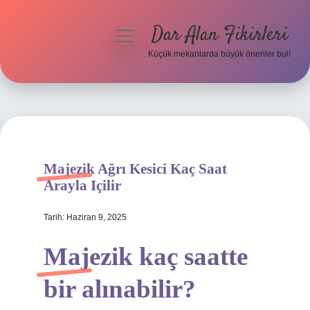
Dar Alan Fikirleri
menüyü
aç
Küçük mekanlarda büyük öneriler bul!
Anasayfa
Gizlilik Politikası
Yasal Uyarı
Majezik Ağrı Kesici Kaç Saat
Hakkımızda
Arayla Içilir
Tarih: Haziran 9, 2025
Majezik kaç saatte
bir alınabilir?