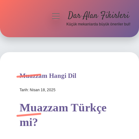
Dar Alan Fikirleri
menüyü
aç
Küçük mekanlarda büyük öneriler bul!
Anasayfa
Gizlilik Politikası
Yasal Uyarı
Muazzam Hangi Dil
Hakkımızda
Tarih: Nisan 18, 2025
Muazzam Türkçe
mi?