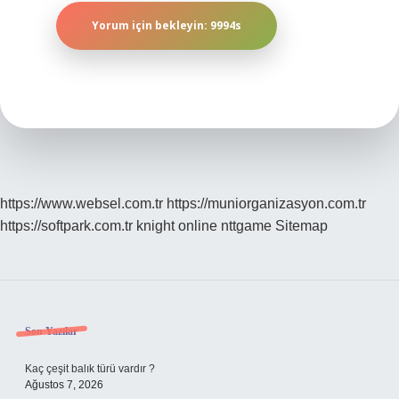
https://www.websel.com.tr
https://muniorganizasyon.com.tr
https://softpark.com.tr
knight online
nttgame
Sitemap
Sidebar
Son Yazılar
Kaç çeşit balık türü vardır ?
Ağustos 7, 2026