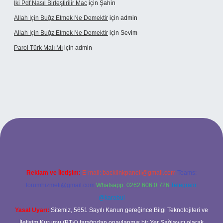
Iki Pdf Nasıl Birleştirilir Mac
için
Şahin
Allah Için Buğz Etmek Ne Demektir
için
admin
Allah Için Buğz Etmek Ne Demektir
için
Sevim
Parol Türk Malı Mı
için
admin
ilbet giriş
Reklam ve İletişim:
E-mail:
backlinkpaneli@gmail.com
Teams:
forumhizmeti@gmail.com
Whatsapp: 0262 606 0 726
Telegram:
@karabul
Yasal Uyarı:
Sitemiz, 5651 Sayılı Kanun gereğince Bilgi Teknolojileri ve
İletişim Kurumu (BTK) tarafından onaylanmış bir Yer Sağlayıcı olarak