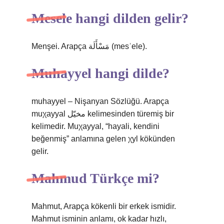
Mesele hangi dilden gelir?
Menşei. Arapça مَسْأَلَة‎ (mesʾele).
Muhayyel hangi dilde?
muhayyel – Nişanyan Sözlüğü. Arapça
muχayyal مخيّل kelimesinden türemiş bir
kelimedir. Muχayyal, “hayali, kendini
beğenmiş” anlamına gelen χyl kökünden
gelir.
Mahmud Türkçe mi?
Mahmut, Arapça kökenli bir erkek ismidir.
Mahmut isminin anlamı, ok kadar hızlı,