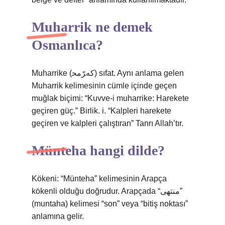
Muharrik ne demek
Osmanlıca?
Muharrike (ﻛﻪﺮّﻣﺤ) sıfat. Aynı anlama gelen
Muharrik kelimesinin cümle içinde geçen
muğlak biçimi: “Kuvve-i muharrike: Harekete
geçiren güç.” Birlik. i. “Kalpleri harekete
geçiren ve kalpleri çalıştıran” Tanrı Allah’tır.
Münteha hangi dilde?
Kökeni: “Münteha” kelimesinin Arapça
kökenli olduğu doğrudur. Arapçada “منتهى”
(muntaha) kelimesi “son” veya “bitiş noktası”
anlamına gelir.