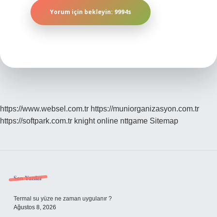
https://www.websel.com.tr
https://muniorganizasyon.com.tr
https://softpark.com.tr
knight online
nttgame
Sitemap
Sidebar
Son Yazılar
Termal su yüze ne zaman uygulanır ?
Ağustos 8, 2026