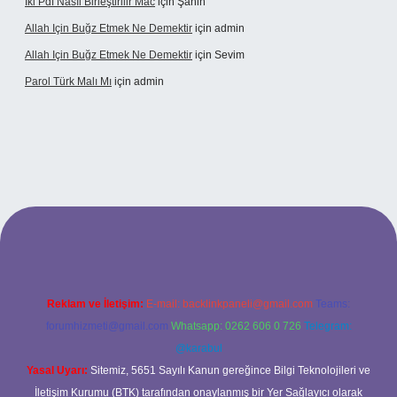
Iki Pdf Nasıl Birleştirilir Mac
için
Şahin
Allah Için Buğz Etmek Ne Demektir
için
admin
Allah Için Buğz Etmek Ne Demektir
için
Sevim
Parol Türk Malı Mı
için
admin
lbet giriş
Reklam ve İletişim:
E-mail:
backlinkpaneli@gmail.com
Teams:
forumhizmeti@gmail.com
Whatsapp: 0262 606 0 726
Telegram:
@karabul
Yasal Uyarı:
Sitemiz, 5651 Sayılı Kanun gereğince Bilgi Teknolojileri ve
İletişim Kurumu (BTK) tarafından onaylanmış bir Yer Sağlayıcı olarak