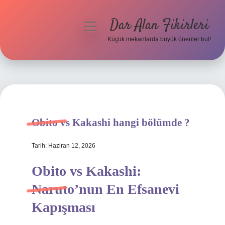
Dar Alan Fikirleri
menüyü
aç
Küçük mekanlarda büyük öneriler bul!
Anasayfa
Gizlilik Politikası
Yasal Uyarı
Obito vs Kakashi hangi bölümde ?
Hakkımızda
Tarih: Haziran 12, 2026
Obito vs Kakashi:
Naruto’nun En Efsanevi
Kapışması