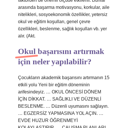
faktörden de önemli ölçüde etkilenir. Bunlar
arasında başarma motivasyonu, korkular, aile
nitelikleri, sosyoekonomik özellikler, yetersiz
okul ve eğitim koşulları, genel çevre
özellikleri, beslenme, sağlık koşulları vb. yer
alır. (Akt.
Okul başarısını artırmak
için neler yapılabilir?
Çocukların akademik başarısını artırmanın 15
etkili yolu Yeni bir eğitim döneminin
arifesindeyiz. … OKUL ÖNCESİ DÖNEM
İÇİN DİKKAT. … SAĞLIKLI VE DÜZENLİ
BESLENME. … Düzenli uyumasını sağlayın.
… EGZERSİZ YAPMASINA YOL AÇIN. …
EVDE HUZUR ÖĞRENMEYİ
KOLAYLAŞTIRIR. … ÇALIŞMA PLANLARI