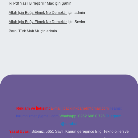
Iki Pdf Nasıl Birleştirilir Mac
için
Şahin
Allah Için Buğz Etmek Ne Demektir
için
admin
Allah Için Buğz Etmek Ne Demektir
için
Sevim
Parol Türk Malı Mı
için
admin
giriş
Reklam ve İletişim:
E-mail:
backlinkpaneli@gmail.com
Teams:
forumhizmeti@gmail.com
Whatsapp: 0262 606 0 726
Telegram:
@karabul
Yasal Uyarı:
Sitemiz, 5651 Sayılı Kanun gereğince Bilgi Teknolojileri ve