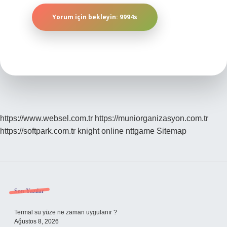
https://www.websel.com.tr
https://muniorganizasyon.com.tr
https://softpark.com.tr
knight online
nttgame
Sitemap
Sidebar
Son Yazılar
Termal su yüze ne zaman uygulanır ?
Ağustos 8, 2026