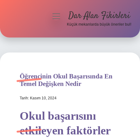
Dar Alan Fikirleri
menüyü
aç
Küçük mekanlarda büyük öneriler bul!
Anasayfa
Gizlilik Politikası
Yasal Uyarı
Öğrencinin Okul Başarısında En
Hakkımızda
Temel Değişken Nedir
Tarih: Kasım 10, 2024
Okul başarısını
etkileyen faktörler