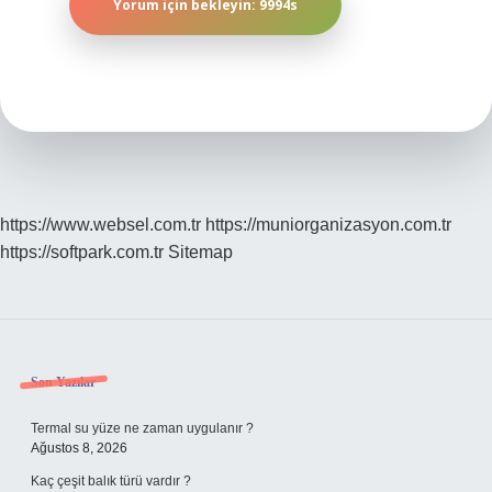
https://www.websel.com.tr
https://muniorganizasyon.com.tr
https://softpark.com.tr
Sitemap
Sidebar
Son Yazılar
Termal su yüze ne zaman uygulanır ?
Ağustos 8, 2026
Kaç çeşit balık türü vardır ?