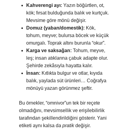
Kahverengi ayı:
Yazın böğürtlen, ot,
kök; fırsat bulduğunda balık ve kurtçuk.
Mevsime göre mönü değişir.
Domuz (yaban/domestik):
Kök,
tohum, meyve; bulursa böcek ve küçük
omurgalı. Toprak altını burunla “okur”.
Karga ve saksağan:
Tohum, meyve,
leş; insan atıklarına çabuk adapte olur.
Şehirde zekâsıyla hayatta kalır.
İnsan:
Kıtlıkta bulgur ve otlar, kıyıda
balık, yaylada süt ürünleri… Coğrafya
mönüyü yazan görünmez şeftir.
Bu örnekler, “omnivor”un tek bir reçete
olmadığını, mevsimsellik ve erişilebilirlik
tarafından şekillendirildiğini gösterir. Yani
etiketi aynı kalsa da
pratik
değişir.