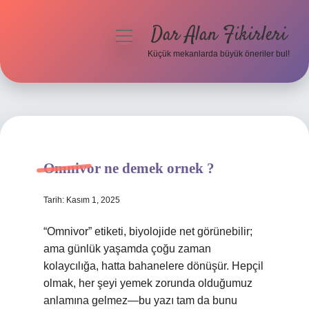
Dar Alan Fikirleri
menüyü
aç
Küçük mekanlarda büyük öneriler bul!
Anasayfa
Gizlilik Politikası
Yasal Uyarı
Omnivor ne demek ornek ?
Hakkımızda
Tarih: Kasım 1, 2025
“Omnivor” etiketi, biyolojide net görünebilir;
ama günlük yaşamda çoğu zaman
kolaycılığa, hatta bahanelere dönüşür. Hepçil
olmak, her şeyi yemek zorunda olduğumuz
anlamına gelmez—bu yazı tam da bunu