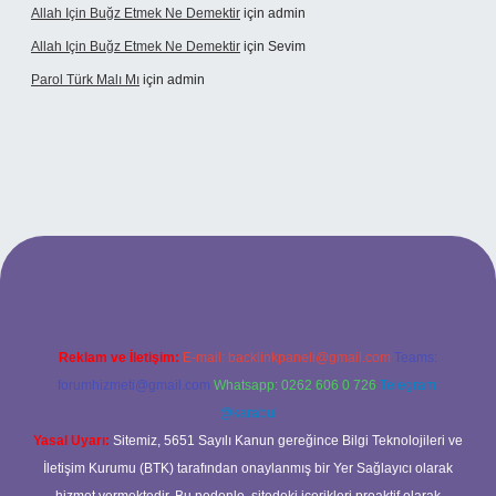
Allah Için Buğz Etmek Ne Demektir
için
admin
Allah Için Buğz Etmek Ne Demektir
için
Sevim
Parol Türk Malı Mı
için
admin
lbet giriş
Reklam ve İletişim:
E-mail:
backlinkpaneli@gmail.com
Teams:
forumhizmeti@gmail.com
Whatsapp: 0262 606 0 726
Telegram:
@karabul
Yasal Uyarı:
Sitemiz, 5651 Sayılı Kanun gereğince Bilgi Teknolojileri ve
İletişim Kurumu (BTK) tarafından onaylanmış bir Yer Sağlayıcı olarak