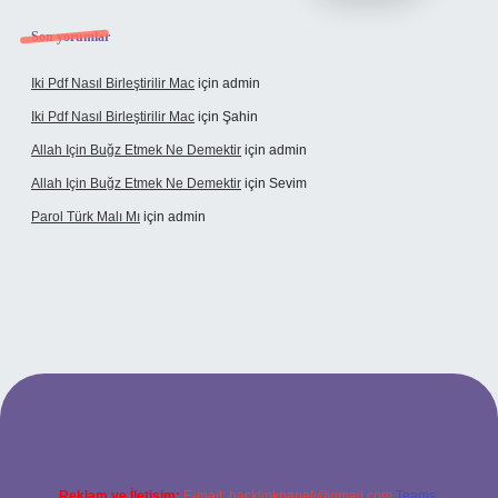
Son yorumlar
Iki Pdf Nasıl Birleştirilir Mac
için
admin
Iki Pdf Nasıl Birleştirilir Mac
için
Şahin
Allah Için Buğz Etmek Ne Demektir
için
admin
Allah Için Buğz Etmek Ne Demektir
için
Sevim
Parol Türk Malı Mı
için
admin
iş
Reklam ve İletişim:
E-mail:
backlinkpaneli@gmail.com
Teams: