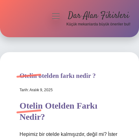
Dar Alan Fikirleri
menüyü
aç
Küçük mekanlarda büyük öneriler bul!
Anasayfa
Gizlilik Politikası
Yasal Uyarı
Otelin otelden farkı nedir ?
Hakkımızda
Tarih: Aralık 9, 2025
Otelin Otelden Farkı
Nedir?
Hepimiz bir otelde kalmışızdır, değil mi? İster