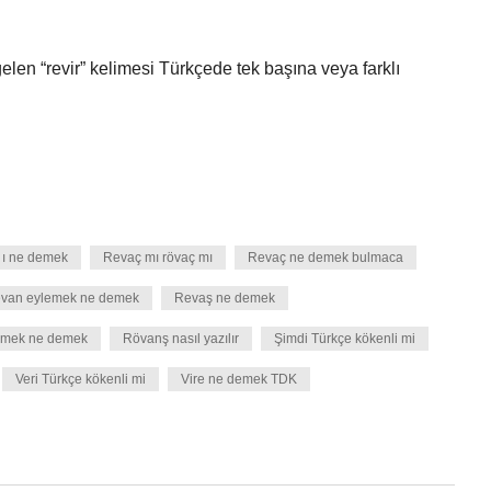
len “revir” kelimesi Türkçede tek başına veya farklı
 ı ne demek
Revaç mı rövaç mı
Revaç ne demek bulmaca
van eylemek ne demek
Revaş ne demek
emek ne demek
Rövanş nasıl yazılır
Şimdi Türkçe kökenli mi
Veri Türkçe kökenli mi
Vire ne demek TDK