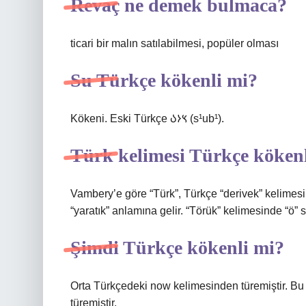
Revaç ne demek bulmaca?
ticari bir malın satılabilmesi, popüler olması
Su Türkçe kökenli mi?
Kökeni. Eski Türkçe 𐰽𐰆𐰉‎ (s¹ub¹).
Türk kelimesi Türkçe köken
Vambery’e göre “Türk”, Türkçe “derivek” kelimesinde
“yaratık” anlamına gelir. “Törük” kelimesinde “ö” 
Şimdi Türkçe kökenli mi?
Orta Türkçedeki now kelimesinden türemiştir. Bu 
türemiştir.