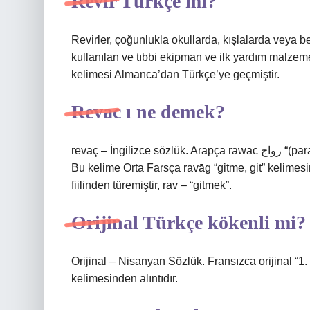
Revir Türkçe mi?
Revirler, çoğunlukla okullarda, kışlalarda veya b
kullanılan ve tıbbi ekipman ve ilk yardım malzeme
kelimesi Almanca’dan Türkçe’ye geçmiştir.
Revac ı ne demek?
revaç – İngilizce sözlük. Arapça rawāc رواج “(para veya mal) dolaşımda, geçerli” kelimesinden bir alıntıdır.
Bu kelime Orta Farsça ravāg “gitme, git” kelimes
fiilinden türemiştir, rav – “gitmek”.
Orijinal Türkçe kökenli mi?
Orijinal – Nisanyan Sözlük. Fransızca orijinal “1
kelimesinden alıntıdır.