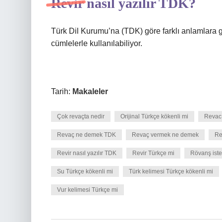
Revir nasıl yazılır TDK?
Türk Dil Kurumu’na (TDK) göre farklı anlamlara ge
cümlelerle kullanılabiliyor.
Tarih:
Makaleler
Çok revaçta nedir
Orijinal Türkçe kökenli mi
Revac
Revaç ne demek TDK
Revaç vermek ne demek
Re
Revir nasıl yazılır TDK
Revir Türkçe mi
Rövanş ist
Su Türkçe kökenli mi
Türk kelimesi Türkçe kökenli mi
Vur kelimesi Türkçe mi