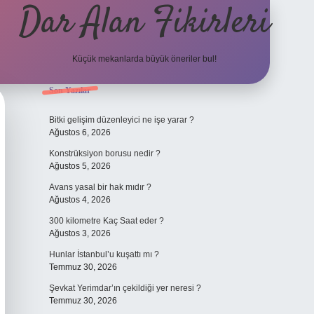
Dar Alan Fikirleri
Küçük mekanlarda büyük öneriler bul!
Sidebar
Son Yazılar
ilbet giriş
Bitki gelişim düzenleyici ne işe yarar ?
Ağustos 6, 2026
Konstrüksiyon borusu nedir ?
Ağustos 5, 2026
Avans yasal bir hak mıdır ?
Ağustos 4, 2026
300 kilometre Kaç Saat eder ?
Ağustos 3, 2026
Hunlar İstanbul’u kuşattı mı ?
Temmuz 30, 2026
Şevkat Yerimdar’ın çekildiği yer neresi ?
Temmuz 30, 2026