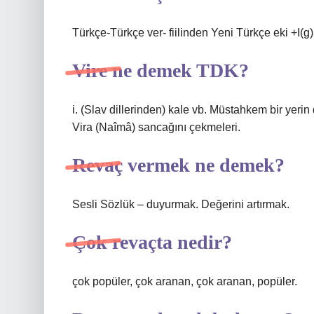
Türkçe-Türkçe ver- fiilinden Yeni Türkçe eki +I(g) i
Vire ne demek TDK?
i. (Slav dillerinden) kale vb. Müstahkem bir yerin
Vira (Naîmâ) sancağını çekmeleri.
Revaç vermek ne demek?
Sesli Sözlük – duyurmak. Değerini artırmak.
Çok revaçta nedir?
çok popüler, çok aranan, çok aranan, popüler.