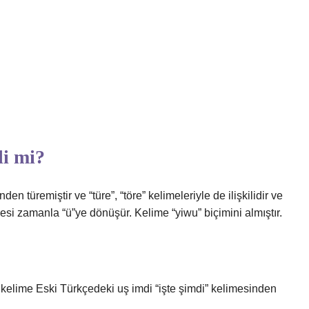
li mi?
n türemiştir ve “türe”, “töre” kelimeleriyle de ilişkilidir ve
sesi zamanla “ü”ye dönüşür. Kelime “yiwu” biçimini almıştır.
kelime Eski Türkçedeki uş imdi “işte şimdi” kelimesinden