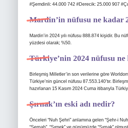
#Şemdinli: 44.000 742 #Derecik: 25.000 907 #Ç
Mardin’in nüfusu ne kadar 
Mardin’in 2024 yılı nüfusu 888.874 kişidir. Bu n
yüzdesi olarak; %50.
Türkiye’nin 2024 nüfusu ne
Birleşmiş Milletler’in son verilerine göre World
Türkiye’nin güncel nüfusu 87.553.140’tır. Birleşm
hazırlanan 15 Kasım 2024 Cuma itibarıyla Türkiy
Şırnak’ın eski adı nedir?
Önceleri “Nuh Şehri” anlamına gelen “Şehr-i Nuh
“Şernah”, “Şırnek” ve günümüzde “Şırnak” olmuştur