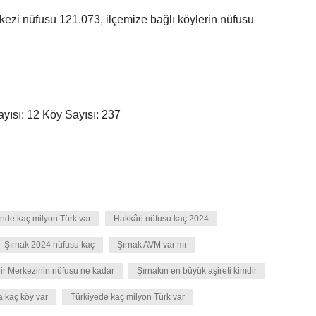
kezi nüfusu 121.073, ilçemize bağlı köylerin nüfusu
ayısı: 12 Köy Sayısı: 237
nde kaç milyon Türk var
Hakkâri nüfusu kaç 2024
Şırnak 2024 nüfusu kaç
Şırnak AVM var mı
ir Merkezinin nüfusu ne kadar
Şırnakın en büyük aşireti kimdir
a kaç köy var
Türkiyede kaç milyon Türk var