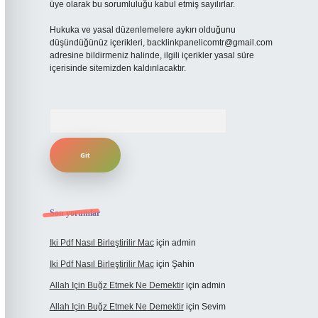
üye olarak bu sorumluluğu kabul etmiş sayılırlar.
Hukuka ve yasal düzenlemelere aykırı olduğunu
düşündüğünüz içerikleri,
backlinkpanelicomtr@gmail.com
adresine bildirmeniz halinde, ilgili içerikler yasal süre
içerisinde sitemizden kaldırılacaktır.
Arama
Son yorumlar
Iki Pdf Nasıl Birleştirilir Mac
için
admin
Iki Pdf Nasıl Birleştirilir Mac
için
Şahin
Allah Için Buğz Etmek Ne Demektir
için
admin
Allah Için Buğz Etmek Ne Demektir
için
Sevim