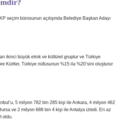
kimdir?
, AKP seçim bürosunun açılışında Belediye Başkan Adayı
yan ikinci büyük etnik ve kültürel gruptur ve Türkiye
öre Kürtler, Türkiye nüfusunun %15 ila %20’sini oluşturur
nbul’u, 5 milyon 782 bin 285 kişi ile Ankara, 4 milyon 462
 Bursa ve 2 milyon 688 bin 4 kişi ile Antalya izledi. En az
t oldu.