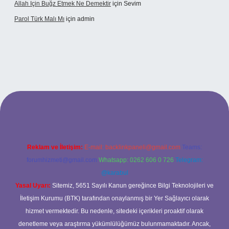
Allah Için Buğz Etmek Ne Demektir
için
Sevim
Parol Türk Malı Mı
için
admin
ş
Reklam ve İletişim:
E-mail:
backlinkpaneli@gmail.com
Teams:
forumhizmeti@gmail.com
Whatsapp: 0262 606 0 726
Telegram:
@karabul
Yasal Uyarı:
Sitemiz, 5651 Sayılı Kanun gereğince Bilgi Teknolojileri ve
İletişim Kurumu (BTK) tarafından onaylanmış bir Yer Sağlayıcı olarak
hizmet vermektedir. Bu nedenle, sitedeki içerikleri proaktif olarak
denetleme veya araştırma yükümlülüğümüz bulunmamaktadır. Ancak,