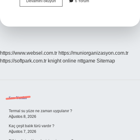
Tabula
Devamını okuyun
6 Yorum
Rasa
Hangi
Filozof
https://www.websel.com.tr
https://muniorganizasyon.com.tr
https://softpark.com.tr
knight online
nttgame
Sitemap
Sidebar
Son Yazılar
Termal su yüze ne zaman uygulanır ?
Ağustos 8, 2026
Kaç çeşit balık türü vardır ?
Ağustos 7, 2026