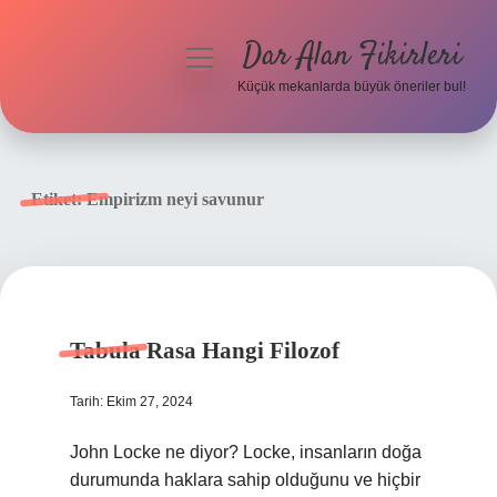
Dar Alan Fikirleri
menüyü
aç
Küçük mekanlarda büyük öneriler bul!
Anasayfa
Gizlilik Politikası
Etiket:
Empirizm neyi savunur
Yasal Uyarı
Hakkımızda
Tabula Rasa Hangi Filozof
Tarih: Ekim 27, 2024
John Locke ne diyor? Locke, insanların doğa
durumunda haklara sahip olduğunu ve hiçbir