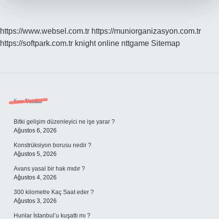
https://www.websel.com.tr
https://muniorganizasyon.com.tr
https://softpark.com.tr
knight online
nttgame
Sitemap
Sidebar
Son Yazılar
Bitki gelişim düzenleyici ne işe yarar ?
Ağustos 6, 2026
Konstrüksiyon borusu nedir ?
Ağustos 5, 2026
Avans yasal bir hak mıdır ?
Ağustos 4, 2026
300 kilometre Kaç Saat eder ?
Ağustos 3, 2026
Hunlar İstanbul’u kuşattı mı ?