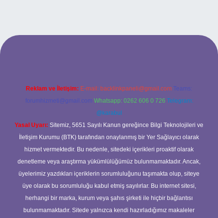
 giriş
Reklam ve İletişim:
E-mail:
backlinkpaneli@gmail.com
Teams:
forumhizmeti@gmail.com
Whatsapp: 0262 606 0 726
Telegram:
@karabul
Yasal Uyarı:
Sitemiz, 5651 Sayılı Kanun gereğince Bilgi Teknolojileri ve
İletişim Kurumu (BTK) tarafından onaylanmış bir Yer Sağlayıcı olarak
hizmet vermektedir. Bu nedenle, sitedeki içerikleri proaktif olarak
denetleme veya araştırma yükümlülüğümüz bulunmamaktadır. Ancak,
üyelerimiz yazdıkları içeriklerin sorumluluğunu taşımakta olup, siteye
üye olarak bu sorumluluğu kabul etmiş sayılırlar. Bu internet sitesi,
herhangi bir marka, kurum veya şahıs şirketi ile hiçbir bağlantısı
bulunmamaktadır. Sitede yalnızca kendi hazırladığımız makaleler