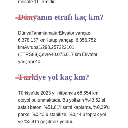
mesafe 111 km’dir.
Dünyanın etrafı kaç km?
DünyaTanımlamalarEkvator yarıçapı
6.378,137 kmKutup yarıçapı 6.356,752
kmAvrupa1/298,257222101
(ETRS89)Çevre40.075.017 km Ekvator
yarıçapı 40.
Türkiye yol kaç km?
Türkiye’de 2023 yılı itibarıyla 68.654 km
otoyol bulunmaktadır. Bu yolların %43,52’si
asfalt beton, %51,81’i sathi kaplama, %0,39’u
parke, %0,43’ü stabilize, %0,44’ü toprak yol
ve %3,41’i geçilmez yoldur.