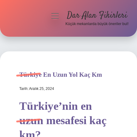
Dar Alan Fikirleri
menüyü
aç
Küçük mekanlarda büyük öneriler bul!
Anasayfa
Gizlilik Politikası
Yasal Uyarı
Türkiye En Uzun Yol Kaç Km
Hakkımızda
Tarih: Aralık 25, 2024
Türkiye’nin en
uzun mesafesi kaç
km?