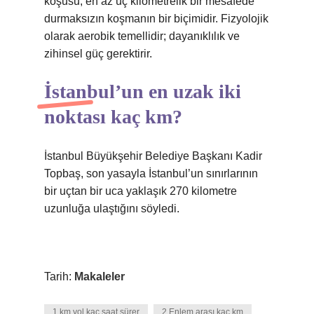
koşusu, en az üç kilometrelik bir mesafede
durmaksızın koşmanın bir biçimidir. Fizyolojik
olarak aerobik temellidir; dayanıklılık ve
zihinsel güç gerektirir.
İstanbul’un en uzak iki
noktası kaç km?
İstanbul Büyükşehir Belediye Başkanı Kadir
Topbaş, son yasayla İstanbul’un sınırlarının
bir uçtan bir uca yaklaşık 270 kilometre
uzunluğa ulaştığını söyledi.
Tarih:
Makaleler
1 km yol kaç saat sürer
2 Enlem arası kaç km