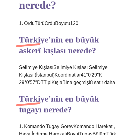
nerede?
1. OrduTürüOrduBoyutu120.
Türkiye’nin en büyük
askerî kışlası nerede?
Selimiye KışlasıSelimiye Kışlası Selimiye
Kışlası (İstanbul)Koordinatlar41°0′29″K
29°0′57″DTTipiKışlaBina geçmişi8 satır daha
Türkiye’nin en büyük
tugayı nerede?
1. Komando TugayıGörevKomando Harekatı,
Hava İndirme HarekatıBoyutTugayBölümTürk