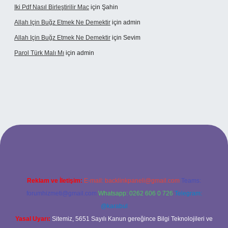
Iki Pdf Nasıl Birleştirilir Mac
için
Şahin
Allah Için Buğz Etmek Ne Demektir
için
admin
Allah Için Buğz Etmek Ne Demektir
için
Sevim
Parol Türk Malı Mı
için
admin
giriş
Reklam ve İletişim:
E-mail:
backlinkpaneli@gmail.com
Teams:
forumhizmeti@gmail.com
Whatsapp: 0262 606 0 726
Telegram:
@karabul
Yasal Uyarı:
Sitemiz, 5651 Sayılı Kanun gereğince Bilgi Teknolojileri ve