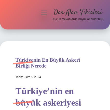
Dar Alan Fikirleri
menüyü
aç
Küçük mekanlarda büyük öneriler bul!
Anasayfa
Gizlilik Politikası
Yasal Uyarı
Türkiyenin En Büyük Askerî
Hakkımızda
Birliği Nerede
Tarih: Ekim 5, 2024
Türkiye’nin en
büyük askeriyesi