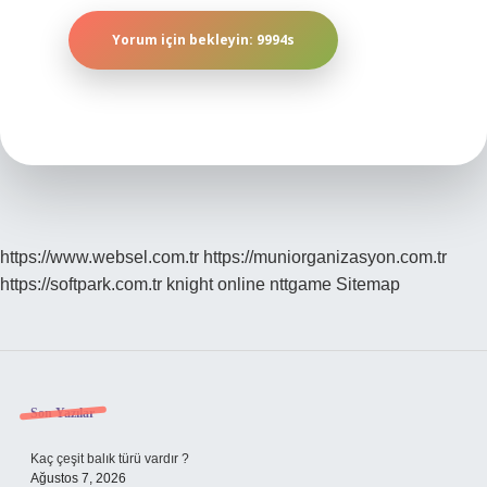
https://www.websel.com.tr
https://muniorganizasyon.com.tr
https://softpark.com.tr
knight online
nttgame
Sitemap
Sidebar
Son Yazılar
Kaç çeşit balık türü vardır ?
Ağustos 7, 2026