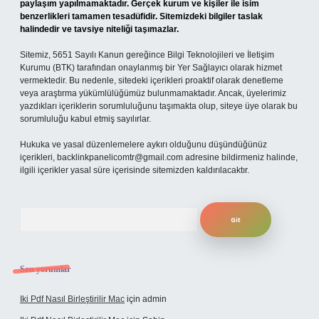
paylaşım yapılmamaktadır. Gerçek kurum ve kişiler ile isim
benzerlikleri tamamen tesadüfidir. Sitemizdeki bilgiler taslak
halindedir ve tavsiye niteliği taşımazlar.
Sitemiz, 5651 Sayılı Kanun gereğince Bilgi Teknolojileri ve İletişim
Kurumu (BTK) tarafından onaylanmış bir Yer Sağlayıcı olarak hizmet
vermektedir. Bu nedenle, sitedeki içerikleri proaktif olarak denetleme
veya araştırma yükümlülüğümüz bulunmamaktadır. Ancak, üyelerimiz
yazdıkları içeriklerin sorumluluğunu taşımakta olup, siteye üye olarak bu
sorumluluğu kabul etmiş sayılırlar.
Hukuka ve yasal düzenlemelere aykırı olduğunu düşündüğünüz
içerikleri,
backlinkpanelicomtr@gmail.com
adresine bildirmeniz halinde,
ilgili içerikler yasal süre içerisinde sitemizden kaldırılacaktır.
Arama
Son yorumlar
Iki Pdf Nasıl Birleştirilir Mac
için
admin