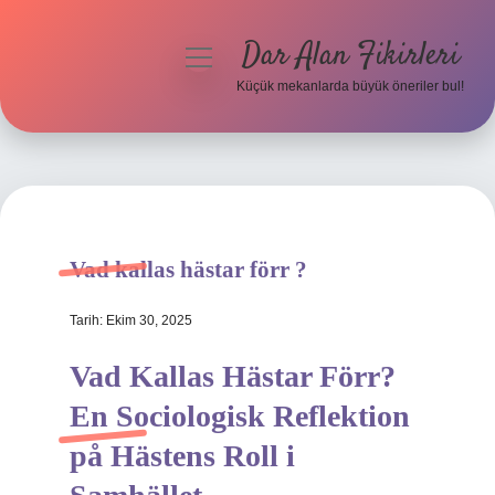
Dar Alan Fikirleri
menüyü
aç
Küçük mekanlarda büyük öneriler bul!
Anasayfa
Gizlilik Politikası
Yasal Uyarı
Vad kallas hästar förr ?
Hakkımızda
Tarih: Ekim 30, 2025
Vad Kallas Hästar Förr?
En Sociologisk Reflektion
på Hästens Roll i