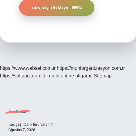
https://www.websel.com.tr
https://muniorganizasyon.com.tr
https://softpark.com.tr
knight online
nttgame
Sitemap
Sidebar
Son Yazılar
Kaç çeşit balık türü vardır ?
Ağustos 7, 2026